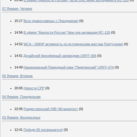
03:48
В эфире «Крепости России», NEW ONE мини экспедиция в RC-128
(0)
07 Января, Четверг
15:17
Всех православных с Праздником!
(0)
14:56
В эфире "Крепости России" New one активация RC-126
(0)
14:52
WCA – DMHP активность по историческим местам Португалии!
(0)
14:51
Дунайский биосферный заповедник URFF-006
(0)
14:49
Национальный Природный парк "Пирятинский" URFF-074
(0)
05 Января, Вторник
20:05
Новости СРР
(0)
04 Января, Понедельник
22:05
Рождественский УКВ-ЧМ минитест
(0)
03 Января, Воскресенье
12:41
Победе-65 посвящается!
(0)