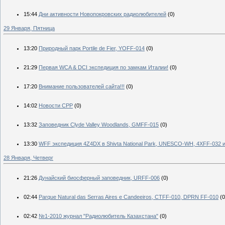
15:44
Дни активности Новопокровских радиолюбителей
(0)
29 Января, Пятница
13:20
Природный парк Portile de Fier, YOFF-014
(0)
21:29
Первая WCA & DCI экспедиция по замкам Италии!
(0)
17:20
Внимание пользователей сайта!!!
(0)
14:02
Новости СРР
(0)
13:32
Заповедник Clyde Valley Woodlands, GMFF-015
(0)
13:30
WFF экспедиция 4Z4DX в Shivta National Park, UNESCO-WH, 4XFF-032 и в
28 Января, Четверг
21:26
Дунайский биосферный заповедник, URFF-006
(0)
02:44
Parque Natural das Serras Aires e Candeeiros, CTFF-010, DPRN FF-010
(0
02:42
№1-2010 журнал "Радиолюбитель Казахстана"
(0)