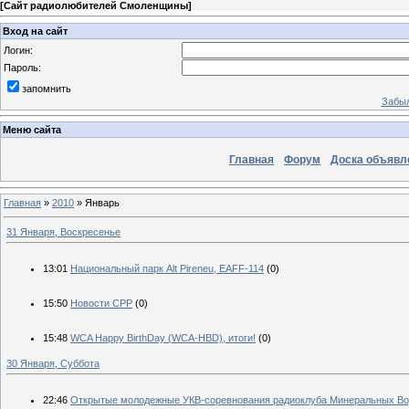
[
Сайт радиолюбителей Смоленщины
]
Вход на сайт
Логин:
Пароль:
запомнить
Забыл
Меню сайта
Главная
Форум
Доска объявл
Главная
»
2010
»
Январь
31 Января, Воскресенье
13:01
Национальный парк Alt Pireneu, EAFF-114
(0)
15:50
Новости СРР
(0)
15:48
WCA Happy BirthDay (WCA-HBD), итоги!
(0)
30 Января, Суббота
22:46
Открытые молодежные УКВ-соревнования радиоклуба Минеральных В