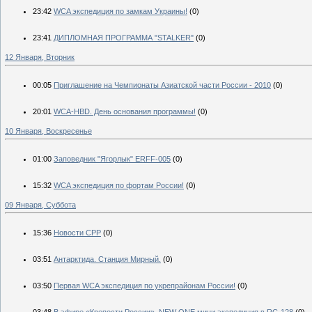
23:42
WCA экспедиция по замкам Украины!
(0)
23:41
ДИПЛОМНАЯ ПРОГРАММА "STALKER"
(0)
12 Января, Вторник
00:05
Приглашение на Чемпионаты Азиатской части России - 2010
(0)
20:01
WCA-HBD. День основания программы!
(0)
10 Января, Воскресенье
01:00
Заповедник "Ягорлык" ERFF-005
(0)
15:32
WCA экспедиция по фортам России!
(0)
09 Января, Суббота
15:36
Новости СРР
(0)
03:51
Антарктида. Станция Мирный.
(0)
03:50
Первая WCA экспедиция по укрепрайонам России!
(0)