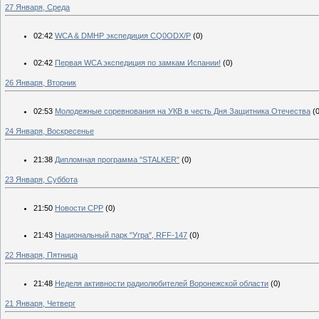
27 Января, Среда
02:42
WCA & DMHP экспедиция CQ0ODX/P
(0)
02:42
Первая WCA экспедиция по замкам Испании!
(0)
26 Января, Вторник
02:53
Молодежные соревнования на УКВ в честь Дня Защитника Отечества
(
24 Января, Воскресенье
21:38
Дипломная программа "STALKER"
(0)
23 Января, Суббота
21:50
Новости СРР
(0)
21:43
Национальный парк "Угра", RFF-147
(0)
22 Января, Пятница
21:48
Неделя активности радиолюбителей Воронежской области
(0)
21 Января, Четверг