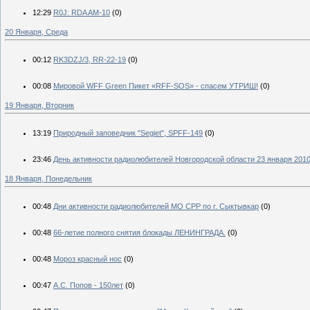
12:29
R0J: RDA AM-10
(0)
20 Января, Среда
00:12
RK3DZJ/3, RR-22-19
(0)
00:08
Мировой WFF Green Пикет «RFF-SOS» - спасем УТРИШ!
(0)
19 Января, Вторник
13:19
Природный заповедник "Segiet", SPFF-149
(0)
23:46
День активности радиолюбителей Новгородской области 23 января 201
18 Января, Понедельник
00:48
Дни активности радиолюбителей МО СРР по г. Сыктывкар
(0)
00:48
66-летие полного снятия блокады ЛЕНИНГРАДА.
(0)
00:48
Мороз красный нос
(0)
00:47
А.С. Попов - 150лет
(0)