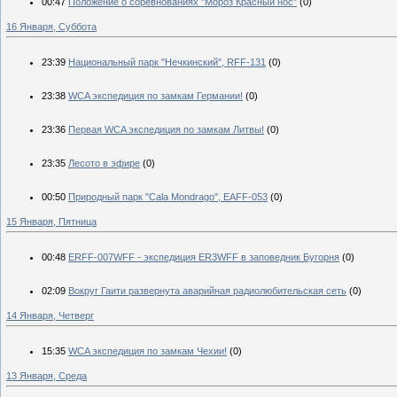
00:47
Положение о соревнованиях "Мороз Красный нос"
(0)
16 Января, Суббота
23:39
Национальный парк "Нечкинский", RFF-131
(0)
23:38
WCA экспедиция по замкам Германии!
(0)
23:36
Первая WCA экспедиция по замкам Литвы!
(0)
23:35
Лесото в эфире
(0)
00:50
Природный парк "Cala Mondrago", EAFF-053
(0)
15 Января, Пятница
00:48
ERFF-007WFF - экспедиция ER3WFF в заповедник Бугорня
(0)
02:09
Вокруг Гаити развернута аварийная радиолюбительская сеть
(0)
14 Января, Четверг
15:35
WCA экспедиция по замкам Чехии!
(0)
13 Января, Среда