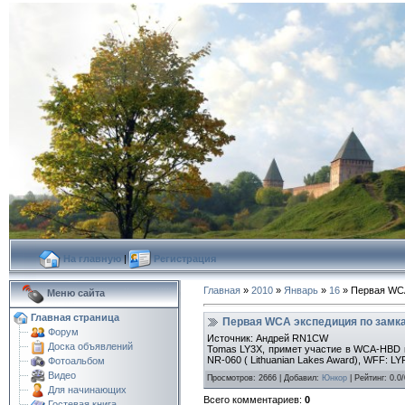
На главную
|
Регистрация
Главная
»
2010
»
Январь
»
16
» Первая WCA
Меню сайта
Главная страница
Первая WCA экспедиция по замк
Форум
Источник: Андрей RN1CW
Доска объявлений
Tomas LY3X, примет участие в WCA-HBD и б
NR-060 ( Lithuanian Lakes Award), WFF: LYF
Фотоальбом
Видео
Просмотров
:
2666
|
Добавил
:
Юнкор
|
Рейтинг
:
0.0
/
Для начинающих
Всего комментариев
:
0
Гостевая книга