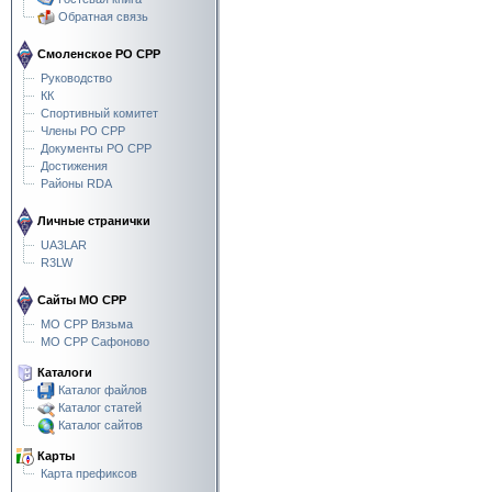
Обратная связь
Смоленское РО СРР
Руководство
КК
Спортивный комитет
Члены РО СРР
Документы РО СРР
Достижения
Районы RDA
Личные странички
UA3LAR
R3LW
Сайты МО СРР
МО СРР Вязьма
МО СРР Сафоново
Каталоги
Каталог файлов
Каталог статей
Каталог сайтов
Карты
Карта префиксов