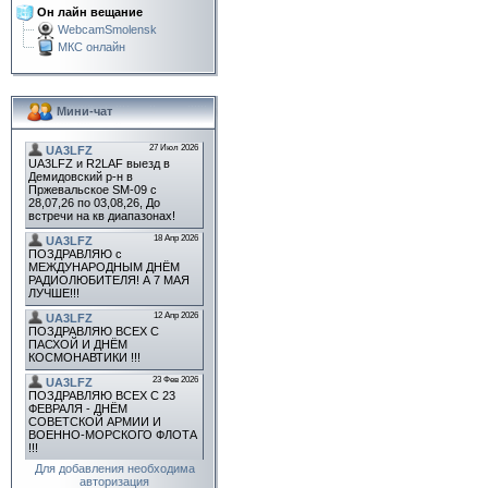
Он лайн вещание
WebcamSmolensk
МКС онлайн
Мини-чат
Для добавления необходима
авторизация