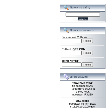
Поиск по сайту
Поиск позывного
Российский Callbook
Callbook
QRZ.COM
ФГУП "ГРЧЦ"
Информация
"Круглый стол"
по воскресеньям
на частоте 3606кГц
в 9.00 МСК
проводит
R3LBK
QSL бюро
работает по пятницам
с 18.30 до 20.00 час.