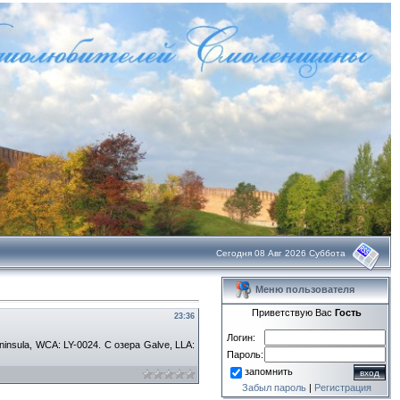
Сегодня 08 Авг 2026 Суббота
Меню пользователя
Приветствую Вас
Гость
23:36
Логин:
insula, WCA: LY-0024. С озера Galve, LLA:
Пароль:
запомнить
Забыл пароль
|
Регистрация