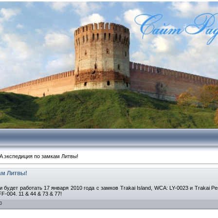
 экспедиция по замкам Литвы!
ам Литвы!
удет работать 17 января 2010 года с замков Trakai Island, WCA: LY-0023 и Trakai Pen
F-004. 11 & 44 & 73 & 77!
0