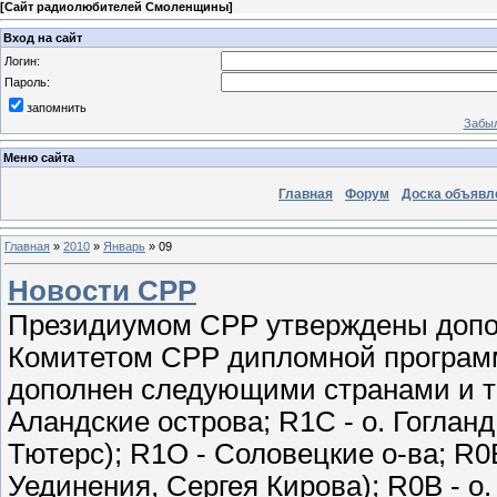
[
Сайт радиолюбителей Смоленщины
]
Вход на сайт
Логин:
Пароль:
запомнить
Забыл
Меню сайта
Главная
Форум
Доска объявл
Главная
»
2010
»
Январь
»
09
Новости СРР
Президиумом СРР утверждены допо
Комитетом СРР дипломной программы
дополнен следующими странами и те
Аландские острова; R1C - о. Гогла
Тютерс); R1O - Соловецкие о-ва; R
Уединения, Сергея Кирова); R0B - о