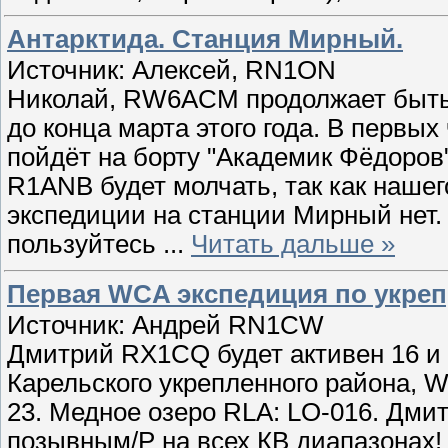
Антарктида. Станция Мирный.
Источник: Алексей, RN1ON
Николай, RW6ACM продолжает быть
до конца марта этого года. В первых
пойдёт на борту "Академик Фёдоров" 
R1ANB будет молчать, так как нашег
экспедиции на станции Мирный нет.
пользуйтесь
...
Читать дальше »
Первая WCA экспедиция по укреп
Источник: Андрей RN1CW
Дмитрий RX1CQ будет активен 16 и 
Карельского укрепленного района, 
23. Медное озеро RLA: LO-016. Дми
позывным/P на всех КВ диапазонах! 