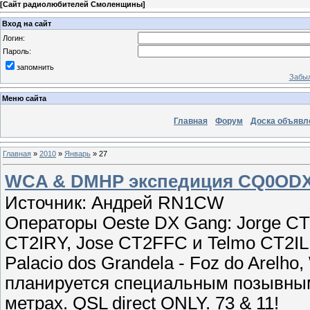
[
Сайт радиолюбителей Смоленщины
]
Вход на сайт
Логин:
Пароль:
запомнить
Забыл
Меню сайта
Главная
Форум
Доска объявл
Главная
»
2010
»
Январь
»
27
WCA & DMHP экспедиция CQ0ODX
Источник: Андрей RN1CW
Операторы Oeste DX Gang: Jorge C
CT2IRY, Jose CT2FFC и Telmo CT2ILN
Palacio dos Grandela - Foz do Arelh
планируется специальным позывным
метрах. QSL direct ONLY. 73 & 11!