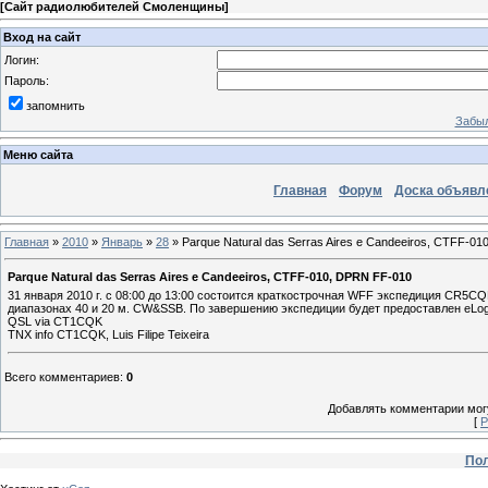
[
Сайт радиолюбителей Смоленщины
]
Вход на сайт
Логин:
Пароль:
запомнить
Забыл
Меню сайта
Главная
Форум
Доска объявл
Главная
»
2010
»
Январь
»
28
» Parque Natural das Serras Aires e Candeeiros, CTFF-0
Parque Natural das Serras Aires e Candeeiros, CTFF-010, DPRN FF-010
31 января 2010 г. с 08:00 до 13:00 состоится краткострочная WFF экспедиция CR5CQK
диапазонах 40 и 20 м. CW&SSB. По завершению экспедиции будет предоставлен eLog
QSL via CT1CQK
TNX info CT1CQK, Luis Filipe Teixeira
Всего комментариев
:
0
Добавлять комментарии могу
[
Р
Пол