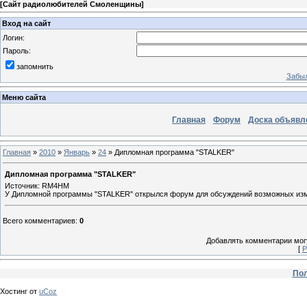
[
Сайт радиолюбителей Смоленщины
]
Вход на сайт
Логин:
Пароль:
запомнить
Забыл
Меню сайта
Главная
Форум
Доска объявл
Главная
»
2010
»
Январь
»
24
» Дипломная программа "STALKER"
Дипломная программа "STALKER"
Источник: RM4HM
У Дипломной программы "STALKER" открылся форум для обсуждений возможных изме
Всего комментариев
:
0
Добавлять комментарии могу
[
Р
Пол
Хостинг от
uCoz