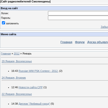
[
Сайт радиолюбителей Смоленщины
]
Вход на сайт
Логин:
Пароль:
запомнить
Забыл
Меню сайта
Главная
Форум
Доска объявл
Главная
»
2012
»
Январь
29 Января, Воскресенье
16:43
Russian WW PSK Contest - 2012.
(2)
24 Января, Вторник
12:46
Новости сайта СРР
(1)
22 Января, Воскресенье
14:38
Диплом "Любимый город"
(5)