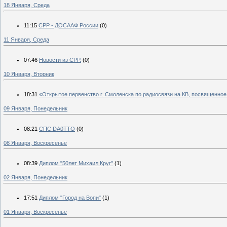
18 Января, Среда
11:15
СРР - ДОСААФ России
(0)
11 Января, Среда
07:46
Новости из СРР.
(0)
10 Января, Вторник
18:31
«Открытое первенство г. Смоленска по радиосвязи на КВ, посвященн
09 Января, Понедельник
08:21
СПС DA0TTO
(0)
08 Января, Воскресенье
08:39
Диплом "50лет Михаил Круг"
(1)
02 Января, Понедельник
17:51
Диплом "Город на Вопи"
(1)
01 Января, Воскресенье