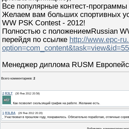
Все популярные контест-программы
Желаем вам больших спортивных ус
WW PSK Contest - 2012!
Полностью с положениемRussian WW
перейдя по ссылке
http://www.epc-ru
option=com_content&task=view&id=5
Менеджер диплома RUSM Европейск
Всего комментариев
:
2
2
R3LT
(30 Янв 2012 20:58)
Как позволит скользящий график на работе. Желание есть.
1
R3LBA
(29 Янв 2012 20:20)
Участвовал в прошлом году, понравилось. Обязательно поработаю, отличные соре
Добавлять комментарии могу