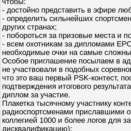
чтобы:
- достойно представить в эфире лю
- определить сильнейших спортсмено
других странах;
- побороться за призовые места и п
- всем охотникам за дипломами ЕРС
необходимые очки на самые сложны
Особое приглашение посылаем в адр
не участвовали в подобных соревнов
что это ваш первый PSK-контест, по
подтверждения итогового результат
диплом за участие.
Плакетка тысячному участнику конт
радиоспортсменами приславшими от
коллегией 1000 и более логов для з
дисквалификацию);