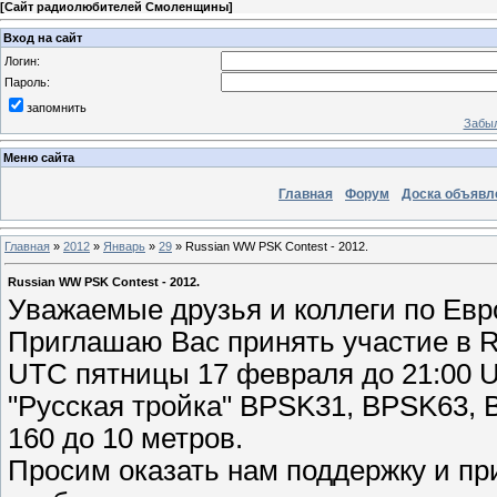
[
Сайт радиолюбителей Смоленщины
]
Вход на сайт
Логин:
Пароль:
запомнить
Забыл
Меню сайта
Главная
Форум
Доска объявл
Главная
»
2012
»
Январь
»
29
» Russian WW PSK Contest - 2012.
Russian WW PSK Contest - 2012.
Уважаемые друзья и коллеги по Евр
Приглашаю Вас принять участие в R
UTC пятницы 17 февраля до 21:00 U
"Русская тройка" BPSK31, BPSK63, 
160 до 10 метров.
Просим оказать нам поддержку и пр