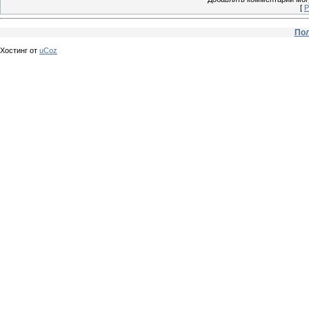
[
Р
Пол
Хостинг от
uCoz