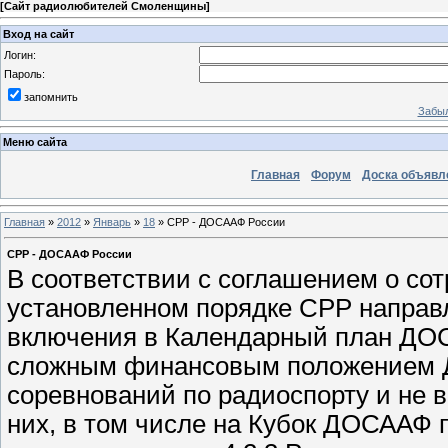
[
Сайт радиолюбителей Смоленщины
]
Вход на сайт
Логин:
Пароль:
запомнить
Забыл
Меню сайта
Главная
Форум
Доска объявл
Главная
»
2012
»
Январь
»
18
» СРР - ДОСААФ России
СРР - ДОСААФ России
В соответствии с соглашением о со
установленном порядке СРР направл
включения в Календарный план ДОСА
сложным финансовым положением 
соревнований по радиоспорту и не 
них, в том числе на Кубок ДОСААФ 