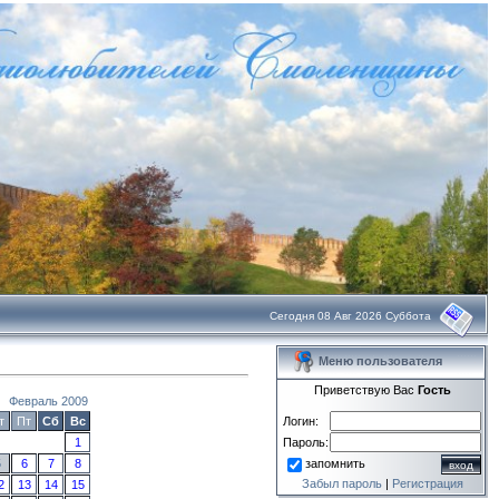
Сегодня 08 Авг 2026 Суббота
Меню пользователя
Приветствую Вас
Гость
Февраль 2009
т
Пт
Сб
Вс
Логин:
1
Пароль:
5
6
7
8
запомнить
Забыл пароль
|
Регистрация
2
13
14
15