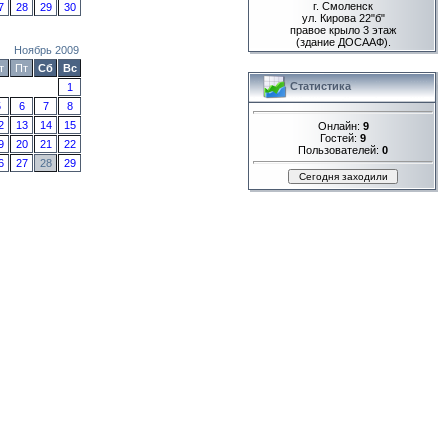
г. Смоленск
7
28
29
30
ул. Кирова 22"б"
правое крыло 3 этаж
(здание ДОСААФ).
Ноябрь 2009
т
Пт
Сб
Вс
Статистика
1
5
6
7
8
2
13
14
15
Онлайн:
9
Гостей:
9
9
20
21
22
Пользователей:
0
6
27
28
29