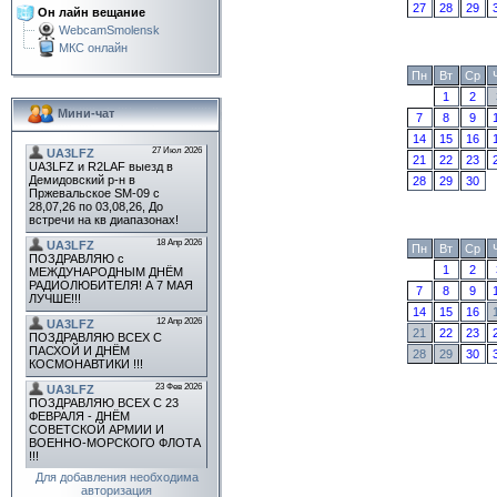
27
28
29
Он лайн вещание
WebcamSmolensk
МКС онлайн
Пн
Вт
Ср
1
2
Мини-чат
7
8
9
14
15
16
21
22
23
28
29
30
Пн
Вт
Ср
1
2
7
8
9
14
15
16
21
22
23
28
29
30
Для добавления необходима
авторизация