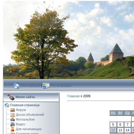
На главную
|
Регистрация
Главная
»
2009
Меню сайта
Главная страница
Форум
Пн
Вт
Ср
Доска объявлений
Фотоальбом
Видео
5
6
7
Для начинающих
12
13
14
Гостевая книга