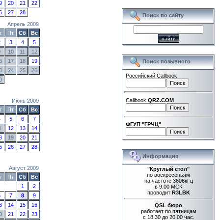
9
20
21
22
6
27
28
Поиск по сайту
Апрель 2009
т
Пт
Сб
Вс
2
3
4
5
9
10
11
12
6
17
18
19
Поиск позывного
3
24
25
26
Российский Callbook
0
Callbook
QRZ.COM
Июнь 2009
т
Пт
Сб
Вс
4
5
6
7
ФГУП "ГРЧЦ"
1
12
13
14
8
19
20
21
5
26
27
28
Информация
Август 2009
"Круглый стол"
по воскресеньям
т
Пт
Сб
Вс
на частоте 3606кГц
1
2
в 9.00 МСК
проводит
R3LBK
6
7
8
9
3
14
15
16
QSL бюро
работает по пятницам
0
21
22
23
с 18.30 до 20.00 час.