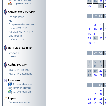
19
20
21
Обратная связь
26
27
28
Смоленское РО СРР
Пн
Вт
Ср
Руководство
КК
Спортивный комитет
2
3
4
Члены РО СРР
9
10
11
Документы РО СРР
16
17
18
Достижения
23
24
25
Районы RDA
30
31
Личные странички
Пн
Вт
Ср
UA3LAR
R3LW
4
5
6
Сайты МО СРР
11
12
13
МО СРР Вязьма
18
19
20
МО СРР Сафоново
25
26
27
Каталоги
Каталог файлов
Пн
Вт
Ср
Каталог статей
1
Каталог сайтов
6
7
8
Карты
13
14
15
Карта префиксов
20
21
22