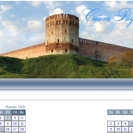
Январь 2009
Чт
Пт
Сб
Вс
Пн
Вт
Ср
Ч
1
2
3
4
8
9
10
11
2
3
4
15
16
17
18
9
10
11
1