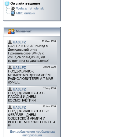
Он лайн вещание
WebcamSmolensk
МКС онлайн
Мини-чат
Для добавления необходима
авторизация