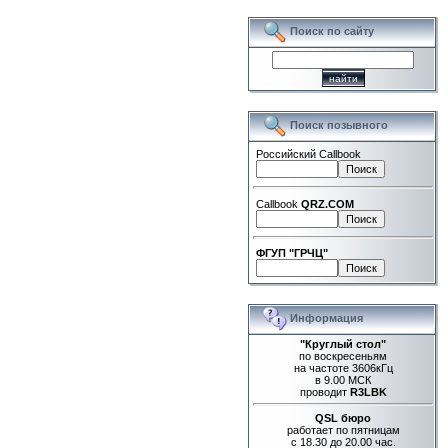
Поиск по сайту
Поиск позывного
Российский Callbook
Callbook
QRZ.COM
ФГУП "ГРЧЦ"
Информация
"Круглый стол"
по воскресеньям
на частоте 3606кГц
в 9.00 МСК
проводит
R3LBK
QSL бюро
работает по пятницам
с 18.30 до 20.00 час.