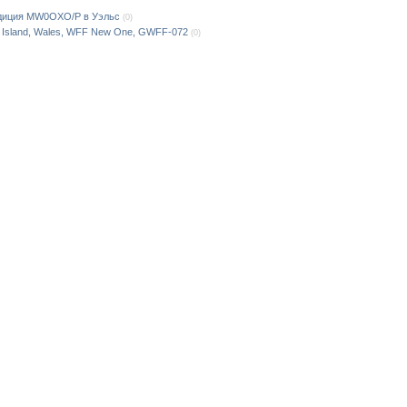
диция MW0OXO/P в Уэльс
(0)
Island, Wales, WFF New One, GWFF-072
(0)