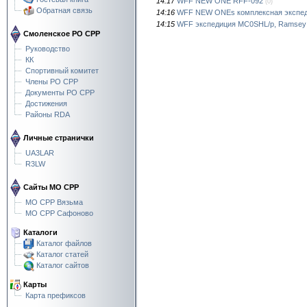
14:17
WFF NEW ONE RFF-092
(0)
Обратная связь
14:16
WFF NEW ONEs комплексная экспе
14:15
WFF экспедиция MC0SHL/p, Ramsey 
Смоленское РО СРР
Руководство
КК
Спортивный комитет
Члены РО СРР
Документы РО СРР
Достижения
Районы RDA
Личные странички
UA3LAR
R3LW
Сайты МО СРР
МО СРР Вязьма
МО СРР Сафоново
Каталоги
Каталог файлов
Каталог статей
Каталог сайтов
Карты
Карта префиксов