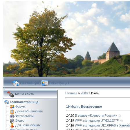
На главную
|
Регистрация
Главная
»
2009
»
Июль
Меню сайта
Главная страница
19 Июля, Воскресенье
Форум
Доска объявлений
14:20
В эфире «Крепости России»
Фотоальбом
(0)
14:19
WFF экспедиция UT/DL1ET/P
Видео
(0)
Для начинающих
14:18
WFF экспедиция UE1RFF/0 в Ханкай
Гостевая книга