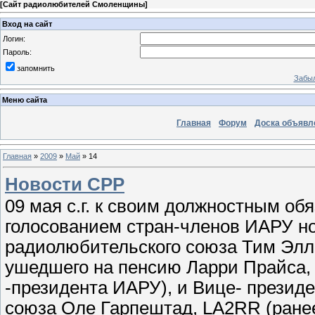
[
Сайт радиолюбителей Смоленщины
]
Вход на сайт
Логин:
Пароль:
запомнить
Забыл
Меню сайта
Главная
Форум
Доска объявл
Главная
»
2009
»
Май
»
14
Новости СРР
09 мая с.г. к своим должностным о
голосованием стран-членов ИАРУ н
радиолюбительского союза Тим Элл
ушедшего на пенсию Ларри Прайса,
-президента ИАРУ), и Вице- презид
союза Оле Гарпештад, LA2RR (ране