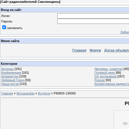
[
Сайт радиолюбителей Смоленщины
]
Вход на сайт
Логин:
Пароль:
запомнить
Забыл
Меню сайта
Главная
Форум
Доска объявл
Категории
Антенны
[181]
Дипломы, плакетки
[40]
Конференции
[181]
Полевой день
[86]
Аппаратура
[159]
DX экспедиции
[267]
Любимый Город
[50]
Разное
[50]
Наши qsl-ки
[143]
Коллективные радиост
Главная
»
Фотоальбом
»
Встречи
» P90803-135005
P