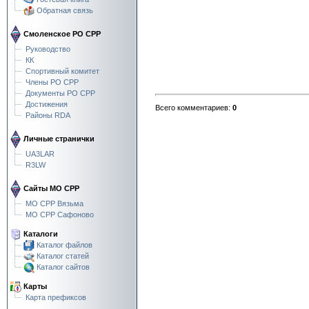
Обратная связь
Смоленское РО СРР
Руководство
КК
Спортивный комитет
Члены РО СРР
Документы РО СРР
Достижения
Всего комментариев
:
0
Районы RDA
Личные странички
UA3LAR
R3LW
Сайты МО СРР
МО СРР Вязьма
МО СРР Сафоново
Каталоги
Каталог файлов
Каталог статей
Каталог сайтов
Карты
Карта префиксов