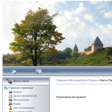
На главную
|
Регистрация
Главная
»
Фотоальбом
»
Разное
» Вахта Па
Меню сайта
Главная страница
Форум
Доска объявлений
Поисковый инструмент
Фотоальбом
Видео
Для начинающих
Гостевая книга