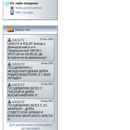
Он лайн вещание
WebcamSmolensk
МКС онлайн
Мини-чат
Для добавления необходима
авторизация