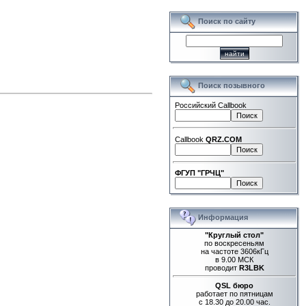
Поиск по сайту
Поиск позывного
Российский Callbook
Callbook
QRZ.COM
ФГУП "ГРЧЦ"
Информация
"Круглый стол"
по воскресеньям
на частоте 3606кГц
в 9.00 МСК
проводит
R3LBK
QSL бюро
работает по пятницам
с 18.30 до 20.00 час.