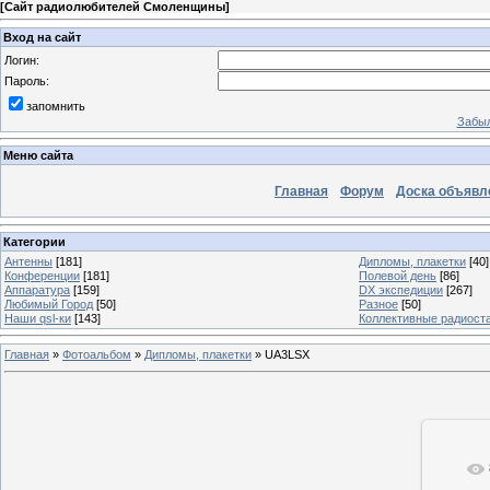
[
Сайт радиолюбителей Смоленщины
]
Вход на сайт
Логин:
Пароль:
запомнить
Забыл
Меню сайта
Главная
Форум
Доска объявл
Категории
Антенны
[181]
Дипломы, плакетки
[40]
Конференции
[181]
Полевой день
[86]
Аппаратура
[159]
DX экспедиции
[267]
Любимый Город
[50]
Разное
[50]
Наши qsl-ки
[143]
Коллективные радиост
Главная
»
Фотоальбом
»
Дипломы, плакетки
» UA3LSX