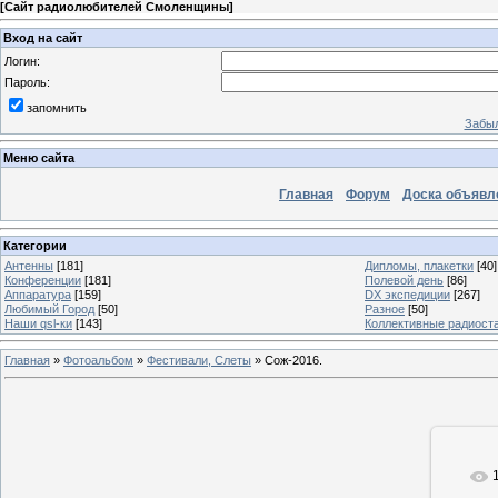
[
Сайт радиолюбителей Смоленщины
]
Вход на сайт
Логин:
Пароль:
запомнить
Забыл
Меню сайта
Главная
Форум
Доска объявл
Категории
Антенны
[181]
Дипломы, плакетки
[40]
Конференции
[181]
Полевой день
[86]
Аппаратура
[159]
DX экспедиции
[267]
Любимый Город
[50]
Разное
[50]
Наши qsl-ки
[143]
Коллективные радиост
Главная
»
Фотоальбом
»
Фестивали, Слеты
» Сож-2016.