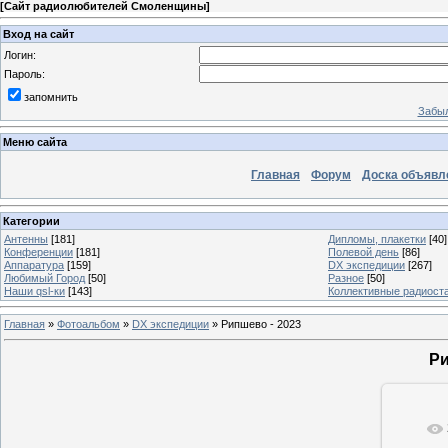
[
Сайт радиолюбителей Смоленщины
]
Вход на сайт
Логин:
Пароль:
запомнить
Забыл
Меню сайта
Главная
Форум
Доска объявл
Категории
Антенны
[181]
Дипломы, плакетки
[40]
Конференции
[181]
Полевой день
[86]
Аппаратура
[159]
DX экспедиции
[267]
Любимый Город
[50]
Разное
[50]
Наши qsl-ки
[143]
Коллективные радиост
Главная
»
Фотоальбом
»
DX экспедиции
» Рипшево - 2023
Ри