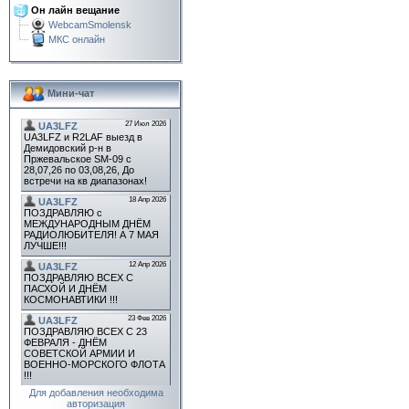
Он лайн вещание
WebcamSmolensk
МКС онлайн
Мини-чат
Для добавления необходима
авторизация