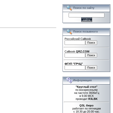
Поиск по сайту
Поиск позывного
Российский Callbook
Callbook
QRZ.COM
ФГУП "ГРЧЦ"
Информация
"Круглый стол"
по воскресеньям
на частоте 3606кГц
в 9.00 МСК
проводит
R3LBK
QSL бюро
работает по пятницам
с 18.30 до 20.00 час.