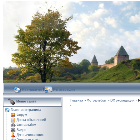
На главную
|
Регистрация
Главная
»
Фотоальбом
»
DX экспедиции
» Р
Меню сайта
Главная страница
Форум
Доска объявлений
Фотоальбом
Видео
Для начинающих
Гостевая книга