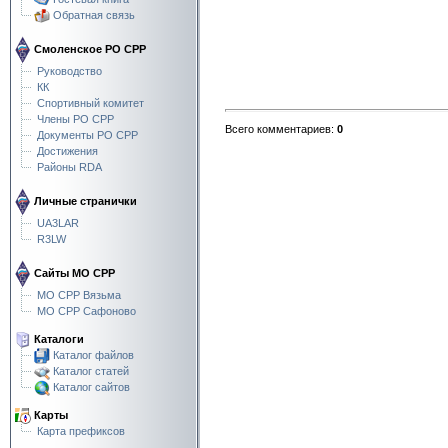
Обратная связь
Смоленское РО СРР
Руководство
КК
Спортивный комитет
Члены РО СРР
Всего комментариев
:
0
Документы РО СРР
Достижения
Районы RDA
Личные странички
UA3LAR
R3LW
Сайты МО СРР
МО СРР Вязьма
МО СРР Сафоново
Каталоги
Каталог файлов
Каталог статей
Каталог сайтов
Карты
Карта префиксов