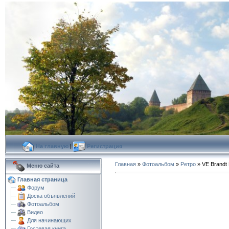
На главную
|
Регистрация
Главная
»
Фотоальбом
»
Ретро
» VE Brandt 
Меню сайта
Главная страница
Форум
Доска объявлений
Фотоальбом
Видео
Для начинающих
Гостевая книга