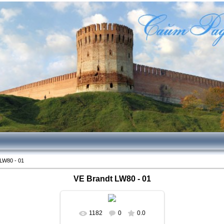
LW80 - 01
VE Brandt LW80 - 01
1182
0
0.0