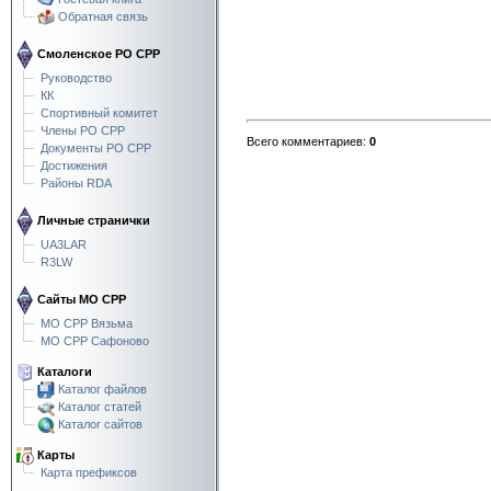
Обратная связь
Смоленское РО СРР
Руководство
КК
Спортивный комитет
Члены РО СРР
Всего комментариев
:
0
Документы РО СРР
Достижения
Районы RDA
Личные странички
UA3LAR
R3LW
Сайты МО СРР
МО СРР Вязьма
МО СРР Сафоново
Каталоги
Каталог файлов
Каталог статей
Каталог сайтов
Карты
Карта префиксов