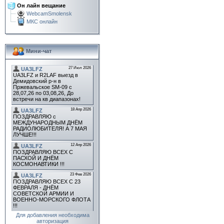
Он лайн вещание
WebcamSmolensk
МКС онлайн
Мини-чат
Для добавления необходима
авторизация