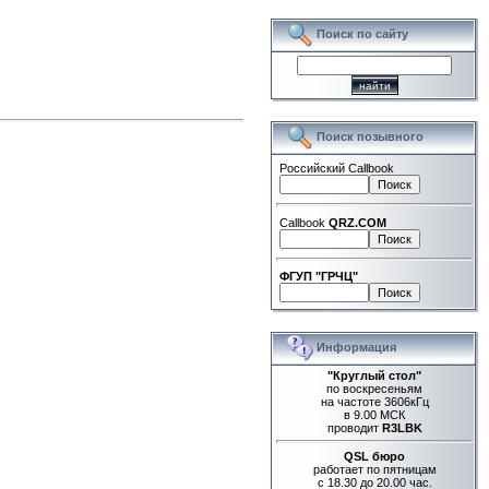
Поиск по сайту
Поиск позывного
Российский Callbook
Callbook
QRZ.COM
ФГУП "ГРЧЦ"
Информация
"Круглый стол"
по воскресеньям
на частоте 3606кГц
в 9.00 МСК
проводит
R3LBK
QSL бюро
работает по пятницам
с 18.30 до 20.00 час.