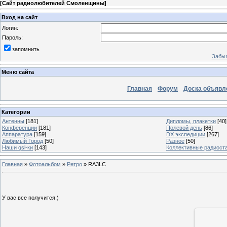
[
Сайт радиолюбителей Смоленщины
]
Вход на сайт
Логин:
Пароль:
запомнить
Забыл
Меню сайта
Главная
Форум
Доска объявл
Категории
Антенны
[181]
Дипломы, плакетки
[40]
Конференции
[181]
Полевой день
[86]
Аппаратура
[159]
DX экспедиции
[267]
Любимый Город
[50]
Разное
[50]
Наши qsl-ки
[143]
Коллективные радиост
Главная
»
Фотоальбом
»
Ретро
» RA3LC
У вас все получится.)