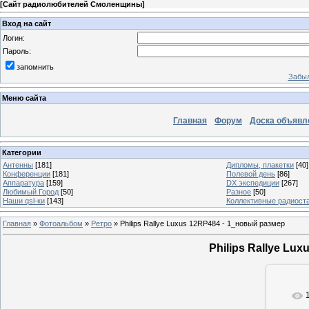
[
Сайт радиолюбителей Смоленщины
]
Вход на сайт
Логин:
Пароль:
запомнить
Забыл
Меню сайта
Главная
Форум
Доска объявл
Категории
Антенны
[181]
Дипломы, плакетки
[40]
Конференции
[181]
Полевой день
[86]
Аппаратура
[159]
DX экспедиции
[267]
Любимый Город
[50]
Разное
[50]
Наши qsl-ки
[143]
Коллективные радиост
Главная
»
Фотоальбом
»
Ретро
» Philips Rallye Luxus 12RP484 - 1_новый размер
Philips Rallye Lu