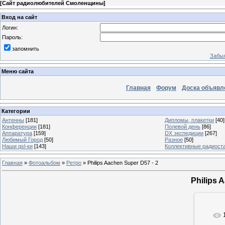
[
Сайт радиолюбителей Смоленщины
]
Вход на сайт
Логин:
Пароль:
запомнить
Забыл
Меню сайта
Главная
Форум
Доска объявл
Категории
Антенны
[181]
Дипломы, плакетки
[40]
Конференции
[181]
Полевой день
[86]
Аппаратура
[159]
DX экспедиции
[267]
Любимый Город
[50]
Разное
[50]
Наши qsl-ки
[143]
Коллективные радиост
Главная
»
Фотоальбом
»
Ретро
» Philips Aachen Super D57 - 2
Philips 