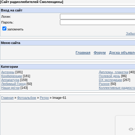
[
Сайт радиолюбителей Смоленщины
]
Вход на сайт
Логин:
Пароль:
запомнить
Забыл
Меню сайта
Главная
Форум
Доска объявл
Категории
Антенны
[181]
Дипломы, плакетки
[40]
Конференции
[181]
Полевой день
[86]
Аппаратура
[159]
DX экспедиции
[267]
Любимый Город
[50]
Разное
[50]
Наши qsl-ки
[143]
Коллективные радиост
Главная
»
Фотоальбом
»
Ретро
» Image-61