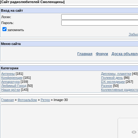
[
Сайт радиолюбителей Смоленщины
]
Вход на сайт
Логин:
Пароль:
запомнить
Забыл
Меню сайта
Главная
Форум
Доска объявл
Категории
Антенны
[181]
Дипломы, плакетки
[40]
Конференции
[181]
Полевой день
[86]
Аппаратура
[159]
DX экспедиции
[267]
Любимый Город
[50]
Разное
[50]
Наши qsl-ки
[143]
Коллективные радиост
Главная
»
Фотоальбом
»
Ретро
» Image-30