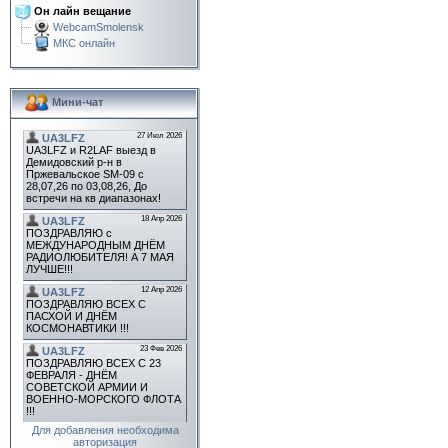
Он лайн вещание
WebcamSmolensk
МКС онлайн
Мини-чат
Для добавления необходима
авторизация