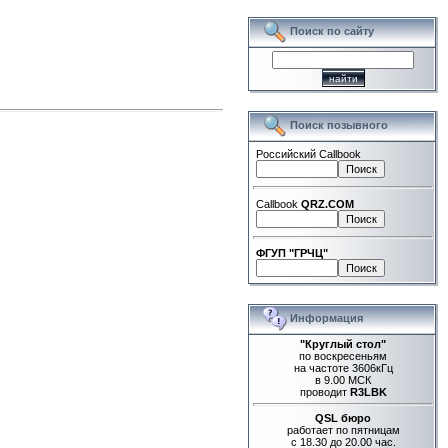
Поиск по сайту
Поиск позывного
Российский Callbook
Callbook
QRZ.COM
ФГУП "ГРЧЦ"
Информация
"Круглый стол"
по воскресеньям
на частоте 3606кГц
в 9.00 МСК
проводит
R3LBK
QSL бюро
работает по пятницам
с 18.30 до 20.00 час.