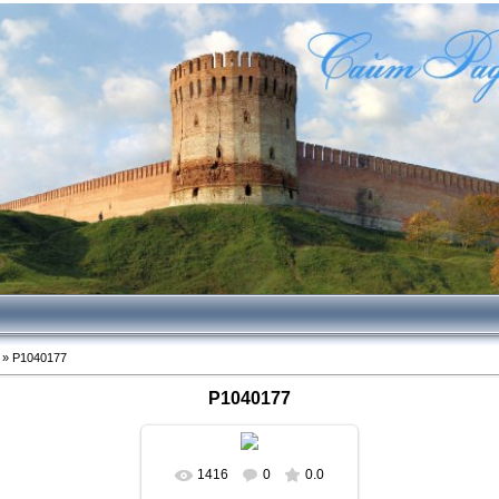
» P1040177
P1040177
1416
0
0.0