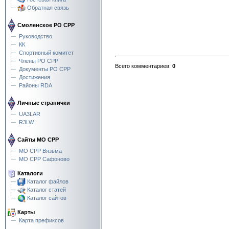
Обратная связь
Смоленское РО СРР
Руководство
КК
Спортивный комитет
Члены РО СРР
Всего комментариев
:
0
Документы РО СРР
Достижения
Районы RDA
Личные странички
UA3LAR
R3LW
Сайты МО СРР
МО СРР Вязьма
МО СРР Сафоново
Каталоги
Каталог файлов
Каталог статей
Каталог сайтов
Карты
Карта префиксов