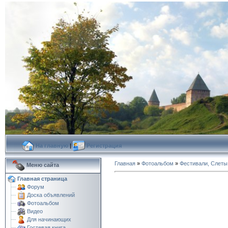
На главную
|
Регистрация
Главная
»
Фотоальбом
»
Фестивали, Слеты
Меню сайта
Главная страница
Форум
Доска объявлений
Фотоальбом
Видео
Для начинающих
Гостевая книга