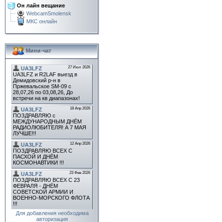
Он лайн вещание
WebcamSmolensk
МКС онлайн
Мини-чат
Для добавления необходима
авторизация