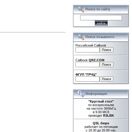
Поиск по сайту
Поиск позывного
Российский Callbook
Callbook
QRZ.COM
ФГУП "ГРЧЦ"
Информация
"Круглый стол"
по воскресеньям
на частоте 3606кГц
в 9.00 МСК
проводит
R3LBK
QSL бюро
работает по пятницам
с 18.30 до 20.00 час.