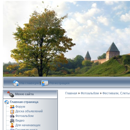
На главную
|
Регистрация
Главная
»
Фотоальбом
»
Фестивали, Слеты
Меню сайта
Главная страница
Форум
Доска объявлений
Фотоальбом
Видео
Для начинающих
Гостевая книга