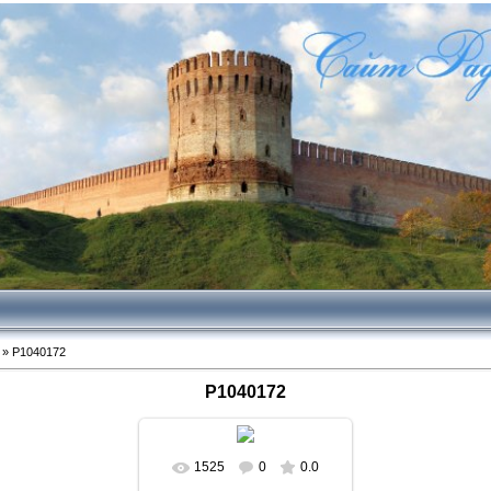
» P1040172
P1040172
1525
0
0.0