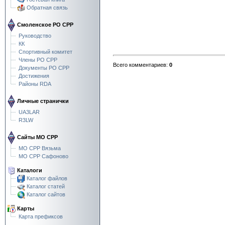
Обратная связь
Смоленское РО СРР
Руководство
КК
Спортивный комитет
Члены РО СРР
Всего комментариев
:
0
Документы РО СРР
Достижения
Районы RDA
Личные странички
UA3LAR
R3LW
Сайты МО СРР
МО СРР Вязьма
МО СРР Сафоново
Каталоги
Каталог файлов
Каталог статей
Каталог сайтов
Карты
Карта префиксов