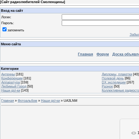
[
Сайт радиолюбителей Смоленщины
]
Вход на сайт
Логин:
Пароль:
запомнить
Забыл
Меню сайта
Главная
Форум
Доска объявл
Категории
Антенны
[181]
Дипломы, плакетки
[40]
Конференции
[181]
Полевой день
[86]
Аппаратура
[159]
DX экспедиции
[267]
Любимый Город
[50]
Разное
[50]
Наши qsl-ки
[143]
Коллективные радиост
Главная
»
Фотоальбом
»
Наши qsl-ки
» UA3LNM