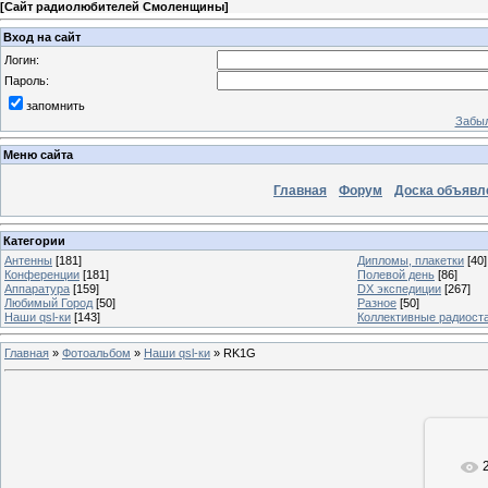
[
Сайт радиолюбителей Смоленщины
]
Вход на сайт
Логин:
Пароль:
запомнить
Забыл
Меню сайта
Главная
Форум
Доска объявл
Категории
Антенны
[181]
Дипломы, плакетки
[40]
Конференции
[181]
Полевой день
[86]
Аппаратура
[159]
DX экспедиции
[267]
Любимый Город
[50]
Разное
[50]
Наши qsl-ки
[143]
Коллективные радиост
Главная
»
Фотоальбом
»
Наши qsl-ки
» RK1G