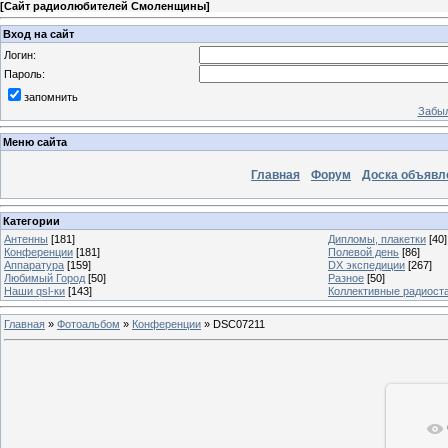
[
Сайт радиолюбителей Смоленщины
]
Вход на сайт
Логин:
Пароль:
запомнить
Забыл
Меню сайта
Главная
Форум
Доска объявл
Категории
Антенны
[181]
Дипломы, плакетки
[40]
Конференции
[181]
Полевой день
[86]
Аппаратура
[159]
DX экспедиции
[267]
Любимый Город
[50]
Разное
[50]
Наши qsl-ки
[143]
Коллективные радиост
Главная
»
Фотоальбом
»
Конференции
» DSC07211