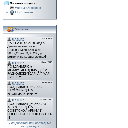
Он лайн вещание
WebcamSmolensk
МКС онлайн
Мини-чат
Для добавления необходима
авторизация