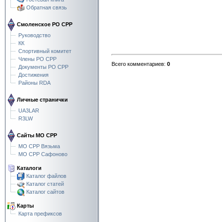
Обратная связь
Смоленское РО СРР
Руководство
КК
Спортивный комитет
Члены РО СРР
Всего комментариев
:
0
Документы РО СРР
Достижения
Районы RDA
Личные странички
UA3LAR
R3LW
Сайты МО СРР
МО СРР Вязьма
МО СРР Сафоново
Каталоги
Каталог файлов
Каталог статей
Каталог сайтов
Карты
Карта префиксов