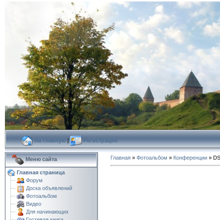
На главную
|
Регистрация
Главная
»
Фотоальбом
»
Конференции
» DS
Меню сайта
Главная страница
Форум
Доска объявлений
Фотоальбом
Видео
Для начинающих
Гостевая книга