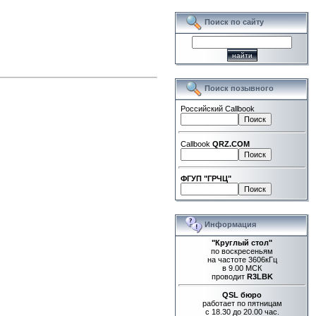
Поиск по сайту
Поиск позывного
Российский Callbook
Callbook
QRZ.COM
ФГУП "ГРЧЦ"
Информация
"Круглый стол"
по воскресеньям
на частоте 3606кГц
в 9.00 МСК
проводит
R3LBK
QSL бюро
работает по пятницам
с 18.30 до 20.00 час.