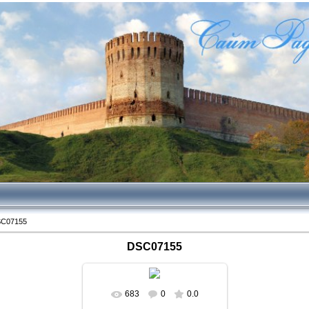
C07155
DSC07155
683
0
0.0