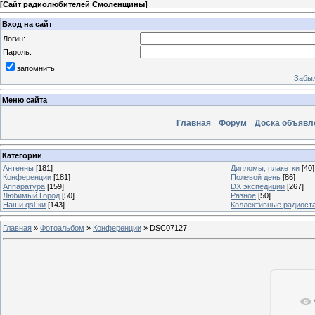
[
Сайт радиолюбителей Смоленщины
]
Вход на сайт
Логин:
Пароль:
запомнить
Забыл
Меню сайта
Главная
Форум
Доска объявл
Категории
Антенны
[181]
Дипломы, плакетки
[40]
Конференции
[181]
Полевой день
[86]
Аппаратура
[159]
DX экспедиции
[267]
Любимый Город
[50]
Разное
[50]
Наши qsl-ки
[143]
Коллективные радиост
Главная
»
Фотоальбом
»
Конференции
» DSC07127