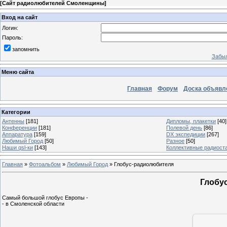
[
Сайт радиолюбителей Смоленщины
]
Вход на сайт
Логин:
Пароль:
запомнить
Забыл
Меню сайта
Главная
Форум
Доска объявл
Категории
Антенны
[181]
Дипломы, плакетки
[40]
Конференции
[181]
Полевой день
[86]
Аппаратура
[159]
DX экспедиции
[267]
Любимый Город
[50]
Разное
[50]
Наши qsl-ки
[143]
Коллективные радиост
Главная
»
Фотоальбом
»
Любимый Город
» Глобус-радиолюбителя
Глобу
Самый большой глобус Европы -
- в Смоленской области