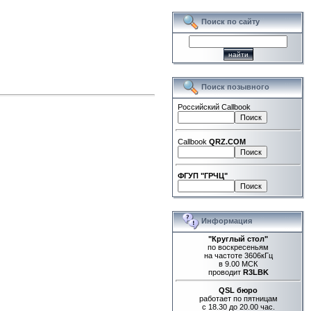
Поиск по сайту
Поиск позывного
Российский Callbook
Callbook
QRZ.COM
ФГУП "ГРЧЦ"
Информация
"Круглый стол"
по воскресеньям
на частоте 3606кГц
в 9.00 МСК
проводит
R3LBK
QSL бюро
работает по пятницам
с 18.30 до 20.00 час.