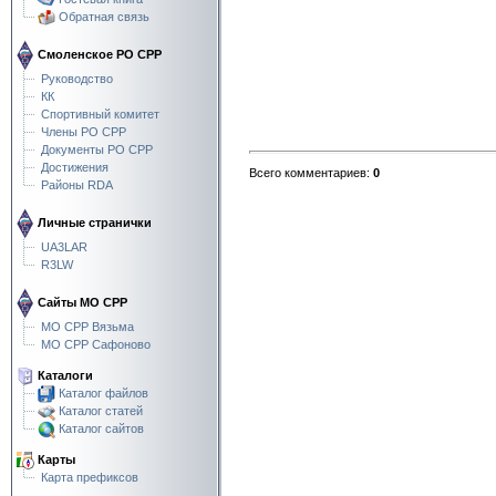
Обратная связь
Смоленское РО СРР
Руководство
КК
Спортивный комитет
Члены РО СРР
Документы РО СРР
Достижения
Всего комментариев
:
0
Районы RDA
Личные странички
UA3LAR
R3LW
Сайты МО СРР
МО СРР Вязьма
МО СРР Сафоново
Каталоги
Каталог файлов
Каталог статей
Каталог сайтов
Карты
Карта префиксов