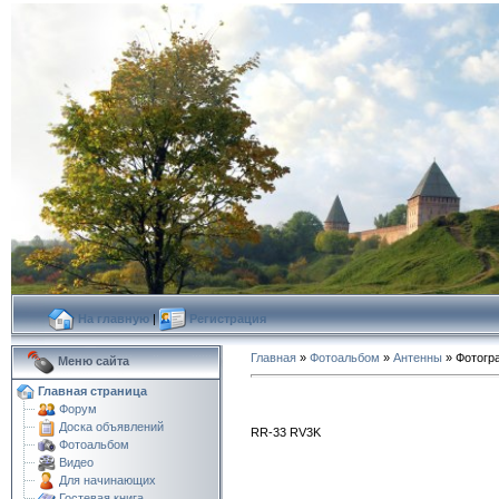
На главную
|
Регистрация
Главная
»
Фотоальбом
»
Антенны
» Фотогр
Меню сайта
Главная страница
Форум
Доска объявлений
RR-33 RV3K
Фотоальбом
Видео
Для начинающих
Гостевая книга