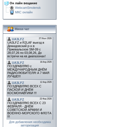
Он лайн вещание
WebcamSmolensk
МКС онлайн
Мини-чат
Для добавления необходима
авторизация