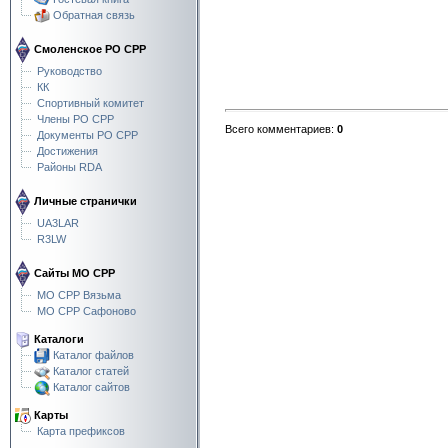
Обратная связь
Смоленское РО СРР
Руководство
КК
Спортивный комитет
Члены РО СРР
Всего комментариев
:
0
Документы РО СРР
Достижения
Районы RDA
Личные странички
UA3LAR
R3LW
Сайты МО СРР
МО СРР Вязьма
МО СРР Сафоново
Каталоги
Каталог файлов
Каталог статей
Каталог сайтов
Карты
Карта префиксов