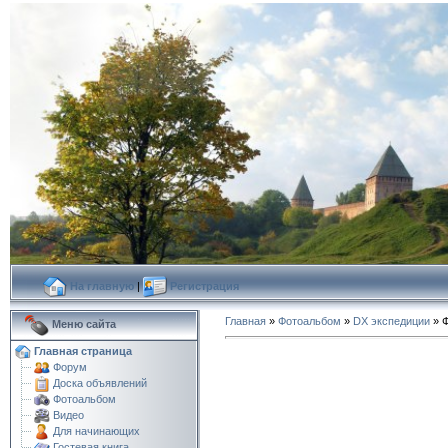
На главную
|
Регистрация
Главная
»
Фотоальбом
»
DX экспедиции
» Ф
Меню сайта
Главная страница
Форум
Доска объявлений
Фотоальбом
Видео
Для начинающих
Гостевая книга