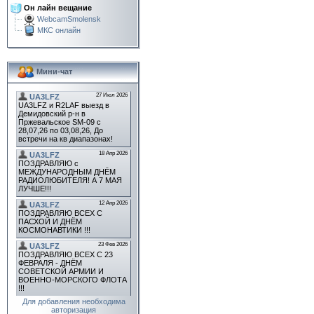
Он лайн вещание
WebcamSmolensk
МКС онлайн
Мини-чат
Для добавления необходима
авторизация