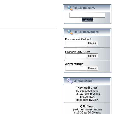
Поиск по сайту
Поиск позывного
Российский Callbook
Callbook
QRZ.COM
ФГУП "ГРЧЦ"
Информация
"Круглый стол"
по воскресеньям
на частоте 3606кГц
в 9.00 МСК
проводит
R3LBK
QSL бюро
работает по пятницам
с 18.30 до 20.00 час.