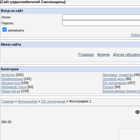
[
Сайт радиолюбителей Смоленщины
]
Вход на сайт
Логин:
Пароль:
запомнить
Забыл
Меню сайта
Главная
Форум
Доска объявл
Категории
Антенны
[181]
Дипломы, плакетки
[40]
Конференции
[181]
Полевой день
[86]
Аппаратура
[159]
DX экспедиции
[267]
Любимый Город
[50]
Разное
[50]
Наши qsl-ки
[143]
Коллективные радиост
Главная
»
Фотоальбом
»
DX экспедиции
» Фотография 1
Ф
SM-28