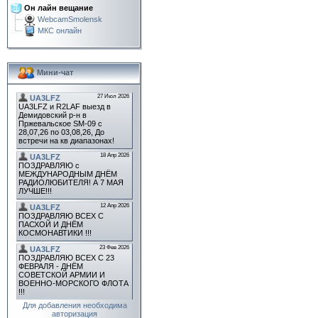
Он лайн вещание
WebcamSmolensk
МКС онлайн
Мини-чат
Для добавления необходима
авторизация