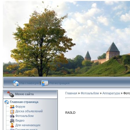
На главную
|
Регистрация
Главная
»
Фотоальбом
»
Аппаратура
» Фот
Меню сайта
Главная страница
Форум
Доска объявлений
RA3LD
Фотоальбом
Видео
Для начинающих
Гостевая книга