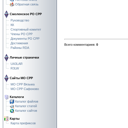
Обратная связь
Смоленское РО СРР
Руководство
КК
Спортивный комитет
Члены РО СРР
Документы РО СРР
Достижения
Всего комментариев
:
0
Районы RDA
Личные странички
UA3LAR
R3LW
Сайты МО СРР
МО СРР Вязьма
МО СРР Сафоново
Каталоги
Каталог файлов
Каталог статей
Каталог сайтов
Карты
Карта префиксов