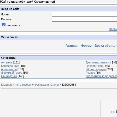
[
Сайт радиолюбителей Смоленщины
]
Вход на сайт
Логин:
Пароль:
запомнить
Забыл
Меню сайта
Главная
Форум
Доска объявл
Категории
Антенны
[181]
Дипломы, плакетки
[40]
Конференции
[181]
Полевой день
[86]
Аппаратура
[159]
DX экспедиции
[267]
Любимый Город
[50]
Разное
[50]
Наши qsl-ки
[143]
Коллективные радиост
Главная
»
Фотоальбом
»
Фестивали, Слеты
» DSC00984