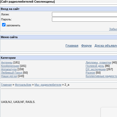
[
Сайт радиолюбителей Смоленщины
]
Вход на сайт
Логин:
Пароль:
запомнить
Забыл
Меню сайта
Главная
Форум
Доска объявл
Категории
Антенны
[181]
Дипломы, плакетки
[40]
Конференции
[181]
Полевой день
[86]
Аппаратура
[159]
DX экспедиции
[267]
Любимый Город
[50]
Разное
[50]
Наши qsl-ки
[143]
Коллективные радиост
Главная
»
Фотоальбом
»
Мы- радиолюбители
» 2_а
UA3LNJ, UA3LNF, RA3LS.