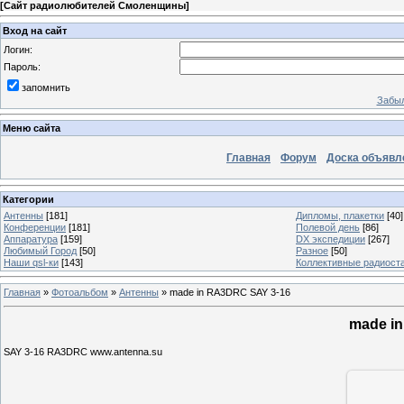
[
Сайт радиолюбителей Смоленщины
]
Вход на сайт
Логин:
Пароль:
запомнить
Забыл
Меню сайта
Главная
Форум
Доска объявл
Категории
Антенны
[181]
Дипломы, плакетки
[40]
Конференции
[181]
Полевой день
[86]
Аппаратура
[159]
DX экспедиции
[267]
Любимый Город
[50]
Разное
[50]
Наши qsl-ки
[143]
Коллективные радиост
Главная
»
Фотоальбом
»
Антенны
» made in RA3DRC SAY 3-16
made i
SAY 3-16 RA3DRC www.antenna.su