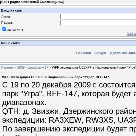
[
Сайт радиолюбителей Смоленщины
]
Вход на сайт
Логин:
Пароль:
запомнить
Забыл
Меню сайта
Главная
Форум
Доска объявл
Главная
»
2009
»
Декабрь
»
17
» WFF экспедиция UE3XFF в Национальный парк "Угра"
WFF экспедиция UE3XFF в Национальный парк "Угра", RFF-147
C 19 по 20 декабря 2009 г. состои
парк "Угра", RFF-147, которая будет
диапазонах.
QTH: д. Звизжи, Дзержинского район
экспедиции: RA3XEW, RW3XS, UA
По завершению экспедиции будет п