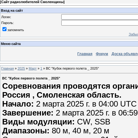
[
Сайт радиолюбителей Смоленщины
]
Вход на сайт
Логин:
Пароль:
запомнить
Забыл
Меню сайта
Главная
Форум
Доска объявл
Главная
»
2025
»
Март
»
1
» ВС "Кубок первого полета _ 2025"
ВС "Кубок первого полета _ 2025"
Соревнования проводятся органи
Россия , Смоленская область.
Начало:
2 марта 2025 г. в 04:00 UTC
Завершение:
2 марта 2025 г. в 06:5
Виды модуляции:
CW, SSB
Диапазоны:
80 м, 40 м, 20 м