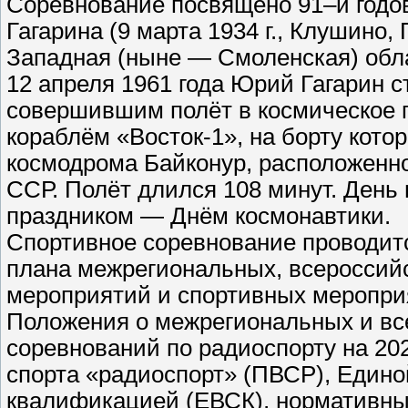
Соревнование посвящено 91–й годо
Гагарина (9 марта 1934 г., Клушино,
Западная (ныне — Смоленская) обла
12 апреля 1961 года Юрий Гагарин 
совершившим полёт в космическое п
кораблём «Восток-1», на борту кото
космодрома Байконур, расположенно
ССР. Полёт длился 108 минут. День
праздником — Днём космонавтики.
Спортивное соревнование проводитс
плана межрегиональных, всероссий
мероприятий и спортивных мероприя
Положения о межрегиональных и в
соревнований по радиоспорту на 202
спорта «радиоспорт» (ПВСР), Едино
квалификацией (ЕВСК), нормативны