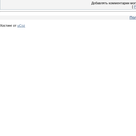
Добавлять комментарии могу
[
Р
Пол
Хостинг от
uCoz