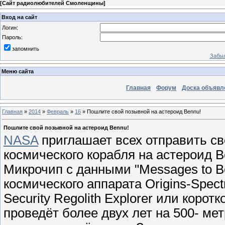
[
Сайт радиолюбителей Смоленщины
]
Вход на сайт
Логин:
Пароль:
запомнить
Забыл
Меню сайта
Главная
Форум
Доска объявл
Главная
»
2014
»
Февраль
»
16
» Пошлите свой позывной на астероид Bennu!
Пошлите свой позывной на астероид Bennu!
NASA
приглашает всех отправить св
космического корабля на астероид Be
Микрочип с данными "Messages to Be
космического аппарата Origins-Spectral
Security Regolith Explorer или коро
проведёт более двух лет на 500- ме