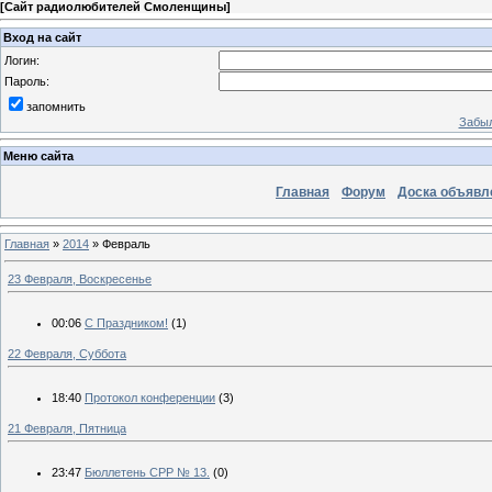
[
Сайт радиолюбителей Смоленщины
]
Вход на сайт
Логин:
Пароль:
запомнить
Забыл
Меню сайта
Главная
Форум
Доска объявл
Главная
»
2014
»
Февраль
23 Февраля, Воскресенье
00:06
С Праздником!
(1)
22 Февраля, Суббота
18:40
Протокол конференции
(3)
21 Февраля, Пятница
23:47
Бюллетень СРР № 13.
(0)