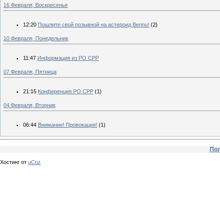
16 Февраля, Воскресенье
12:20
Пошлите свой позывной на астероид Bennu!
(2)
10 Февраля, Понедельник
11:47
Информация из РО СРР
07 Февраля, Пятница
21:15
Конференция РО СРР
(1)
04 Февраля, Вторник
06:44
Внимание! Провокация!
(1)
Пол
Хостинг от
uCoz