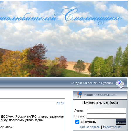
Сегодня 08 Авг 2026 Суббота
Меню пользователя
Приветствую Вас
Гость
21:02
Логин:
Пароль:
и ДОСААФ России (КЛРС), представленное
силу, поскольку утверждено.
запомнить
егионах.
Забыл пароль
|
Регистрация