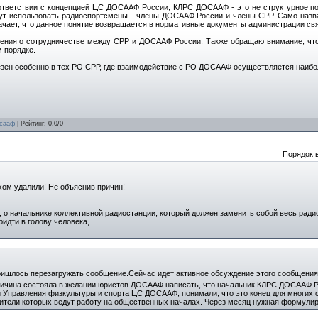
ответствии с концепцией ЦС ДОСААФ России, КЛРС ДОСААФ - это не структурное под
гут использовать радиоспортсмены - члены ДОСААФ России и члены СРР. Само назва
начает, что данное понятие возвращается в нормативные документы администрации св
ения о сотрудничестве между СРР и ДОСААФ России. Также обращаю внимание, что
 порядке.
езен особенно в тех РО СРР, где взаимодействие с РО ДОСААФ осуществляется наибо
сааф
|
Рейтинг
:
0.0
/
0
Порядок 
ом удалили! Не объяснив причин!
я, о начальнике коллективной радиостанции, который должен заменить собой весь ради
ридти в голову человека,
ишлось перезагружать сообщение.Сейчас идет активное обсуждение этого сообщения 
Причина состояла в желании юристов ДОСААФ написать, что начальник КЛРС ДОСААФ 
и Управления физкультуры и спорта ЦС ДОСААФ, понимали, что это конец для многих
тели которых ведут работу на общественных началах. Через месяц нужная формулир