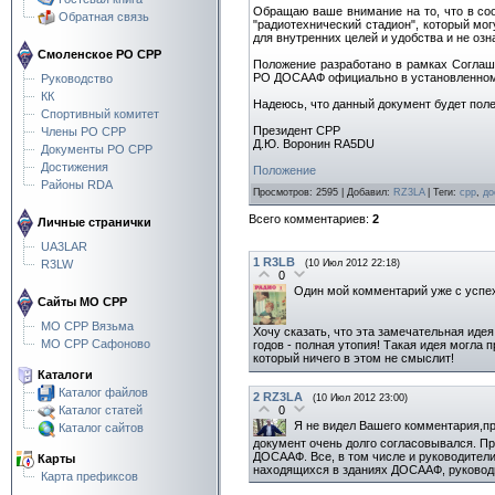
Обращаю ваше внимание на то, что в со
Обратная связь
"радиотехнический стадион", который мо
для внутренних целей и удобства и не оз
Смоленское РО СРР
Положение разработано в рамках Соглаш
РО ДОСААФ официально в установленном
Руководство
КК
Надеюсь, что данный документ будет пол
Спортивный комитет
Президент СРР
Члены РО СРР
Д.Ю. Воронин RA5DU
Документы РО СРР
Достижения
Положение
Районы RDA
Просмотров
:
2595
|
Добавил
:
RZ3LA
|
Теги
:
срр
,
до
Всего комментариев
:
2
Личные странички
UA3LAR
1
R3LB
(10 Июл 2012 22:18)
R3LW
0
Один мой комментарий уже с успех
Сайты МО СРР
МО СРР Вязьма
Хочу сказать, что эта замечательная иде
МО СРР Сафоново
годов - полная утопия! Такая идея могла п
который ничего в этом не смыслит!
Каталоги
Каталог файлов
2
RZ3LA
(10 Июл 2012 23:00)
0
Каталог статей
Я не видел Вашего комментария,пр
Каталог сайтов
документ очень долго согласовывался. 
ДОСААФ. Все, в том числе и руководител
Карты
находящихся в зданиях ДОСААФ, руководи
Карта префиксов