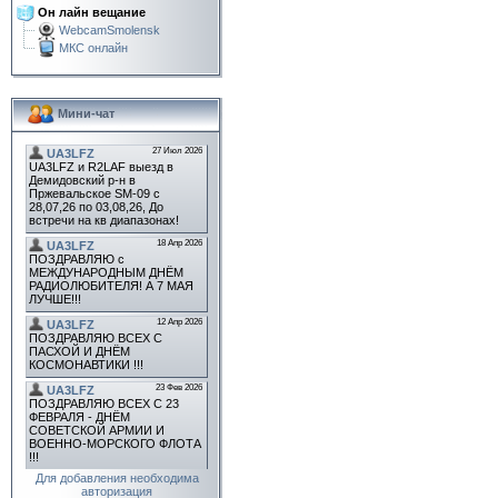
Он лайн вещание
WebcamSmolensk
МКС онлайн
Мини-чат
Для добавления необходима
авторизация