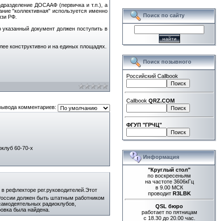
разделение ДОСААФ (первичка и т.п.), а
ние "коллективная" используется именно
Поиск по сайту
язи РФ.
 указанный документ должен поступить в
лее конструктивно и на единых площадях.
Поиск позывного
Российский Callbook
Callbook
QRZ.COM
вывода комментариев:
ФГУП "ГРЧЦ"
оклуб 60-70-х
Информация
"Круглый стол"
по воскресеньям
на частоте 3606кГц
в 9.00 МСК
в рефлекторе рег.руководителей.Этот
проводит
R3LBK
России должен быть штатным работником
 самодеятельных радиоклубов,
QSL бюро
овка была найдена.
работает по пятницам
с 18.30 до 20.00 час.