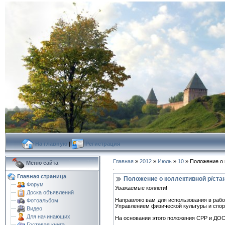
На главную
|
Регистрация
Главная
»
2012
»
Июль
»
10
» Положение о 
Меню сайта
Главная страница
Положение о коллективной р/ст
Форум
Уважаемые коллеги!
Доска объявлений
Направляю вам для использования в рабо
Фотоальбом
Управлением физической культуры и спорт
Видео
Для начинающих
На основании этого положения СРР и ДОС
Гостевая книга