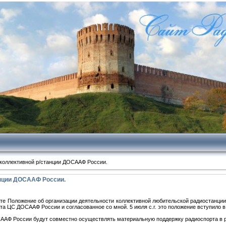
коллективной р/станции ДОСААФ России.
анции ДОСААФ России.
те Положение об организации деятельности коллективной любительской радиостанци
а ЦС ДОСААФ России и согласованное со мной. 5 июля с.г. это положение вступило в 
ААФ России будут совместно осуществлять материальную поддержку радиоспорта в р