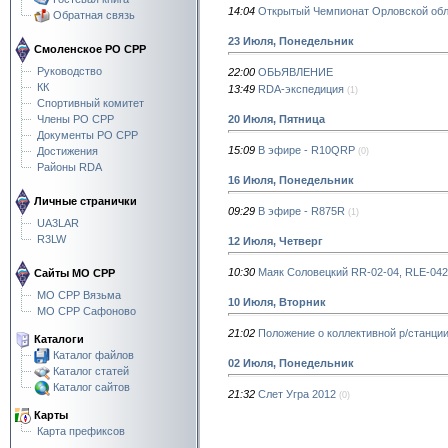
14:04
Открытый Чемпионат Орловской обла
Обратная связь
23 Июля, Понедельник
Смоленское РО СРР
Руководство
22:00
ОБЬЯВЛЕНИЕ
КК
13:49
RDA-экспедиция
(1)
Спортивный комитет
20 Июля, Пятница
Члены РО СРР
Документы РО СРР
15:09
В эфире - R10QRP
Достижения
(0)
Районы RDA
16 Июля, Понедельник
Личные странички
09:29
В эфире - R875R
(1)
UA3LAR
R3LW
12 Июля, Четверг
10:30
Маяк Соловецкий RR-02-04, RLE-042
Сайты МО СРР
МО СРР Вязьма
10 Июля, Вторник
МО СРР Сафоново
21:02
Положение о коллективной р/станц
Каталоги
Каталог файлов
02 Июля, Понедельник
Каталог статей
Каталог сайтов
21:32
Слет Угра 2012
(0)
Карты
Карта префиксов