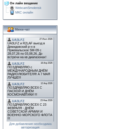
Он лайн вещание
WebcamSmolensk
МКС онлайн
Мини-чат
Для добавления необходима
авторизация