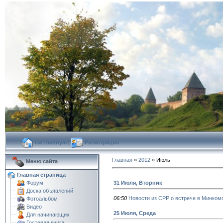
На главную
|
Регистрация
Главная
»
2012
»
Июль
Меню сайта
Главная страница
31 Июля, Вторник
Форум
Доска объявлений
06:50
Новости из СРР о встрече в Минком
Фотоальбом
Видео
25 Июля, Среда
Для начинающих
Гостевая книга