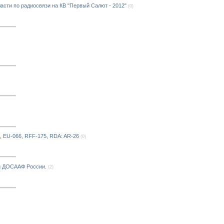
сти по радиосвязи на КВ "Первый Салют - 2012"
(0)
, EU-066, RFF-175, RDA: AR-26
(0)
ии ДОСААФ России.
(2)