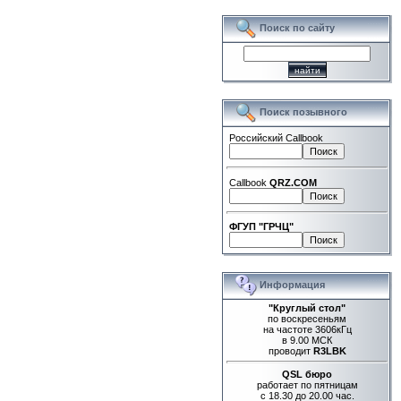
Поиск по сайту
Поиск позывного
Российский Callbook
Callbook
QRZ.COM
ФГУП "ГРЧЦ"
Информация
"Круглый стол"
по воскресеньям
на частоте 3606кГц
в 9.00 МСК
проводит
R3LBK
QSL бюро
работает по пятницам
с 18.30 до 20.00 час.