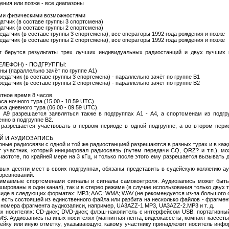
ения или позже - все диапазоны
ми физическими возможностями
атчик (в составе группы 3 спортсмена)
атчик (в составе группы 2 спортсмена)
едатчик (в составе группы 3 спортсмена), все операторы 1992 года рождения и позже
едатчик (в составе группы 2 спортсмена), все операторы 1992 года рождения и позже
ерутся результаты трех лучших индивидуальных радиостанций и двух лучших к
ЕЛЕФОН) - ПОДГРУППЫ:
ны (параллельно зачёт по группе А1)
едатчик (в составе группы 3 спортсмена) - параллельно зачёт по группе В1
едатчик (в составе группы 2 спортсмена) - параллельно зачёт по группе В2
четное время 8 часов.
са ночного тура (15.00 - 18.59 UTC)
са дневного тура (06.00 - 09.59 UTC).
и А9 разрешается заявляться также в подгруппах А1 - А4, а спортсменам из подгр
нно в подгруппе В2.
 разрешается участвовать в первом периоде в одной подгруппе, а во втором перио
ЕЙ И АУДИОЗАПИСЬ
рные радиосвязи с одной и той же радиостанцией разрешаются в разных турах и в каж
т участник, который инициировал радиосвязь (путем передачи CQ, QRZ? и т.п.), м
частоте, по крайней мере на 3 кГц, и только после этого ему разрешается вызывать 
вых десяти мест в своих подгруппах, обязаны представить в судейскую коллегию ау
оревнований.
имаемые спортсменами сигналы и сигналы самоконтроля. Аудиозапись может быть 
ированы в один канал), так и в стерео режиме (в случае использования только двух 
иде в следующих форматах: MP3; AAC; WMA; WAV (не рекомендуется из-за большого 
 есть состоящей из единственного файла или разбита на несколько файлов - фрагмен
 номера фрагмента аудиозаписи, например, UA3AZZ-1.MP3, UA3AZZ-2.MP3 и т. д.
х носителях: CD-диск; DVD-диск; флэш-накопитель с интерфейсом USB; портативный
Аудиозапись на иных носителях (магнитная лента, видеокассеты, компакт-кассеты и 
ейку или иную отметку, указывающую, какому участнику принадлежит носитель инф