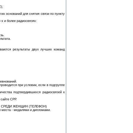
);
гих оснований для снятия связи по пункту
-х и более радиосвязях:
зь.
льтата.
ываются результаты двух лучших команд
ревнований.
проводится при условии, если в подгруппе
ичества подтвердившихся радиосвязей к
 сайте СРР.
 СРЕДИ ЖЕНЩИН (ТЕЛЕФОН)
 места - медалями и дипломами.