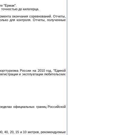
е "Ермак".
точностью до килогерца.
момента окончания соревнований. Отчеты,
олько для контроля. Отчеты, полученные
орттуризма России на 2010 год, "Единой
регистрации и эксплуатации любительских
пределах официальных границ Российской
, 40, 20, 15 и 10 метров, рекомендуемые