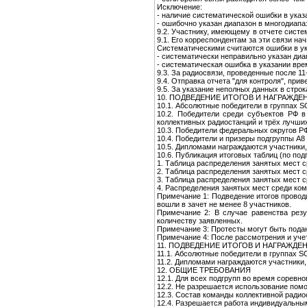
Исключение:
- наличие систематической ошибки в указ
- ошибочно указан диапазон в многодиапа
9.2. Участнику, имеющему в отчете систе
9.1. Его корреспондентам за эти связи на
Систематическими считаются ошибки в ука
- систематически неправильно указан диа
- систематическая ошибка в указании вре
9.3. За радиосвязи, проведенные после 11
9.4. Отправка отчета "для контроля", при
9.5. За указание неполных данных в стро
10. ПОДВЕДЕНИЕ ИТОГОВ И НАГРАЖДЕ
10.1. Абсолютные победители в группах 
10.2. Победители среди субъектов РФ 
коллективных радиостанций и трёх лучши
10.3. Победители федеральных округов Р
10.4. Победители и призеры подгруппы А8
10.5. Дипломами награждаются участники,
10.6. Публикация итоговых таблиц (по под
1. Таблица распределения занятых мест 
2. Таблица распределения занятых мест 
3. Таблица распределения занятых мест 
4. Распределения занятых мест среди ком
Примечание 1: Подведение итогов проводи
вошли в зачет не менее 8 участников.
Примечание 2: В случае равенства резу
количеству заявленных.
Примечание 3: Протесты могут быть подан
Примечание 4: После рассмотрения и уче
11. ПОДВЕДЕНИЕ ИТОГОВ И НАГРАЖД
11.1. Абсолютные победители в группах 
11.2. Дипломами награждаются участники, 
12. ОБЩИЕ ТРЕБОВАНИЯ
12.1. Для всех подгрупп во время соревн
12.2. Не разрешается использование пом
12.3. Состав команды коллективной радиос
12.4. Разрешается работа индивидуальным