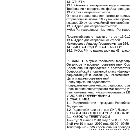
13. ОТЧЕТЫ
13.1. Отчеты в электронном виде принима
Требования к содержанию файла приведе
13.2. Сроки отправки отчетов.
Отчеты о соревнованиях, которые приним
отправленные позже 10 суточного срока
позднее 30 суток, судейской коллегией не
13.3. Адрес для отправки отчетов:
Кубок РФ телефоном, Чемпионат РФ теле
Последний день отправки отчетов - 13.01.
13.4. Адрес для отправки носителей:
Нехорошеву Андрею Георгиевичу а/я 164, 
14. ГЛАВНАЯ СУДЕЙСКАЯ КОЛЛЕГИЯ
14.1. Кубок РФ по радиосвязи на КВ теле
РЕГЛАМЕНТ о Кубке Российской Федерации
Организует и проводит соревнования: Со
Cоревнования проводятся в соответстви
Всероссийской спортивной классификацие
радиостанций" и настоящим Регламентом.
Цели и задачи соревнований:
- популяризация радиоспорта;
- определение сильнейших радиоспортсме
- повышение операторского мастерства у
- выполнение участниками нормативов ЕВ
УСЛОВИЯ СОРЕВНОВАНИЙ
1. УЧАСТНИКИ:
1.1. Радиолюбители - граждане Российс
Федерации.
1.2. Радиолюбители из стран СНГ, Латвии,
2. СРОКИ ПРОВЕДЕНИЯ СОРЕВНОВАНИЙ 
2.1. КУБОК РФ ТЕЛЕГРАФОМ
1-ый тур 9 января 2010 года 15.00 - 18.59
2-ой тур 10 января 2010 года 06.00 - 09.5
Телеграфные (CW) соревнования проводят