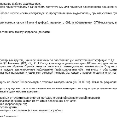
ирование файлов аудиозаписи.
жен присутствовать с качеством, достаточным для принятия однозначного решения, з
 более низкое место, следующее за представившими аудиозапись, при отсутствии ау
.
ого номера связи (3 или 4 цифры), начиная с 001, и обозначения QTH-локатора, в
расстоянием между корреспондентами:
 полярным кругом, начисленные очки за расстояние умножаются на коэффициент 1,1.
 QTH-локатор (КО, KP, LO, LP и т.д.) на каждом диапазоне дает 100 очков (один раз з
едующим образом: Сумма очков за связи плюс сумма дополнительных очков. Подсчет 
за каждое двухстороннее наблюдение (зафиксированы оба позывных и оба контр
ны оба позывных и один контрольный номер). За каждого корреспондента очки на
ить не более 10 переходов в течение каждого часа (06.00-06.59). Очки за радиосвя
щихся допускается использование нескольких выходных каскадов при условии налич
алов в один момент времени.
ченных от участников отчетов методом сплошной компьютерной проверки.
тываются и исключаются из отчета в следующих случаях:
чет корреспондента;
рреспондента;
номерах и позывных (связь снимается у обоих
на 2 минуты; ;