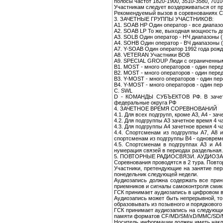
полосы частот 1820-1900, 3510-3580, 7010
Участникам следует воздерживаться от п
Рекомендуемый вызов в соревнованиях C
3. ЗАЧЕТНЫЕ ГРУППЫ УЧАСТНИКОВ:
А1. SOAB HP Один оператор - все диапа
А2. SOAB LP То же, выходная мощность до
A3. SOLB Один оператор - НЧ диапазоны (
A4. SOHB Один оператор - ВЧ диапазоны (
A7. Y-SOAB Один оператор 1992 года рожд
А8. VETERAN Участники ВОВ
А9. SPECIAL GROUP Люди с ограниченны
B1. MOST - много операторов - один перед
B2. MOST - много операторов - один перед
B3. Y-MOST - много операторов - один пер
B4. Y-MOST - много операторов - один пер
С. SWL
D - КОМАНДЫ СУБЪЕКТОВ РФ. В зачет б
федеральные округа РФ
4. ЗАЧЕТНОЕ ВРЕМЯ СОРЕВНОВАНИЙ
4.1. Для всех подгрупп, кроме А3, А4 - за
4.2. Для подгруппы A3 зачетное время 4 ча
4.3. Для подгруппы A4 зачетное время 4 ча
4.4. Спортсменам из подгруппы А7, A8 
спортсменам из подгруппы В4 - одновреме
4.5. Спортсменам в подгруппах A3 и A4
нумерация связей в периодах раздельная.
5. ПОВТОРНЫЕ РАДИОСВЯЗИ. АУДИОЗА
Соревнования проводятся в 2 тура. Повто
Участники, претендующие на занятие пер
понедельник следующей недели.
Аудиозапись должна содержать все прин
приемников и сигналы самоконтроля смикш
ГСК принимает аудиозапись в цифровом в
Аудиозапись может быть непрерывной, то
образовывать из позывного и порядкового
ГСК принимает аудиозапись на следующи
памяти форматов CF/MD/SM/xD/MMC/SD/MS. 
Носитель информации должен иметь накл