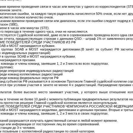
ании времени проведения связи в часах или минутах у одного из корреспондентов (STE
зонном зачете.
матические ошибки, за каждую такую радиосвязь начисляется 50% очков, если нет дру
числяется полное количество очков.
зании времени проведения связи или диапазона, если эти ошибки следуют подряд в 3
пазон (SBE),
мени в часах или минутах (STE).
-го перехода в течение одного часа, очки не начисляются.
ветствуется Судейской коллегией, даже если в соревнованиях проведена всего одна свя
ках отчета, предшествующих строкам с данными QSO: - штраф 1% от заявленного резу
НИЕ ПОБЕДИТЕЛЕЙ СРЕДИ УЧАСТНИКОВ ИЗ РФ
SOAB и MOST награждаются кубками.
в группах SOAB и MOST награждается дипломами.(В зачёт за субъект РФ засчит
х индивидуальных радиостанций)
Ф в группах SOAB и MOST награждаются кубками.
 награждаются призами.
 команды и члены команд, занявшие 1, 2 и 3 места во всех подгруппах.
группам):
среди операторов индивидуальных радиостанций
среди команд коллективных радиостанций
среди команд федеральных округов РФ
анд субъектов РФ указывается в основном Протоколе Главной судейской коллегии со
тся при условии участия в зачете не менее 4-х радиостанций. Награждение призами 
льтатов более высокое место занимает участник, у которого выше отношение кол
ы в течение не более 10 дней с момента публикации предварительных результатов на
та протестов решение Главной судейской коллегии является окончательным.
ЕНИЕ ПОБЕДИТЕЛЕЙ СРЕДИ УЧАСТНИКОВ ЧЕМПИОНАТА РОССИЙСКОЙ ФЕДЕРАЦИИ
SOAB и MOST награждаются медалями, дипломами и ценными призами. Вторые и третьи
команды и члены команд, занявшие 1, 2 и 3 места в своих подгруппах.
ований разрешается излучать единственный сигнал в любой момент времени.
ощи или информации от посторонних лиц во время соревнований.
танции до 3-х человек.
 позывным с коллективной радиостанции по своей категории.