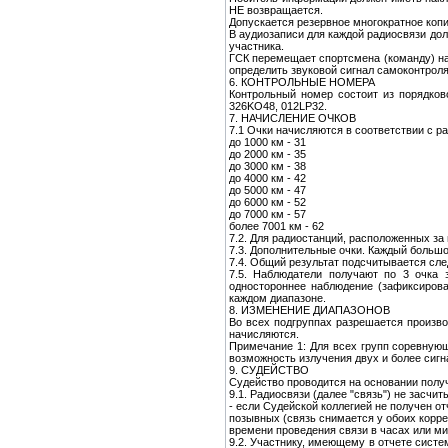
НЕ возвращается.
Допускается резервное многократное коп
В аудиозаписи для каждой радиосвязи дол
участника.
ГСК перемещает спортсмена (команду) на
определить звуковой сигнал самоконтроля
6. КОНТРОЛЬНЫЕ НОМЕРА
Контрольный номер состоит из порядков
326KO48, 012LP32.
7. НАЧИСЛЕНИЕ ОЧКОВ
7.1 Очки начисляются в соответствии с 
до 1000 км - 31
до 2000 км - 35
до 3000 км - 38
до 4000 км - 42
до 5000 км - 47
до 6000 км - 52
до 7000 км - 57
более 7001 км - 62
7.2. Для радиостанций, расположенных за
7.3. Дополнительные очки. Каждый большой
7.4. Общий результат подсчитывается сл
7.5. Наблюдатели получают по 3 очка 
одностороннее наблюдение (зафиксирова
каждом диапазоне.
8. ИЗМЕНЕНИЕ ДИАПАЗОНОВ
Во всех подгруппах разрешается производ
начисляются.
Примечание 1: Для всех групп соревную
возможность излучения двух и более сигн
9. СУДЕЙСТВО
Судейство проводится на основании полу
9.1. Радиосвязи (далее "связь") не засчи
- если Судейской коллегией не получен о
позывных (связь снимается у обоих корре
времени проведения связи в часах или ми
9.2. Участнику, имеющему в отчете систе