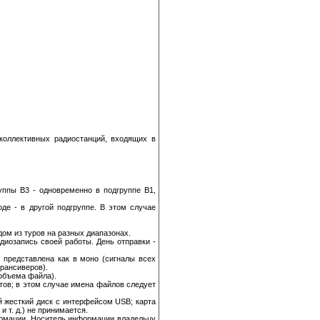
оллективных радиостанций, входящих в
уппы В3 - одновременно в подгруппе В1,
де - в другой подгруппе. В этом случае
дом из туров на разных диапазонах.
диозапись своей работы. День отправки -
представлена как в моно (сигналы всех
трансиверов).
объема файла).
тов; в этом случае имена файлов следует
 жесткий диск с интерфейсом USB; карта
т. д.) не принимается.
ормации. Носитель информации владельцу