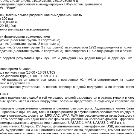
-7040, 14010- 14060, 21010-21080, 28010-28080 кГц.
роведения радиосвязей в международных DX-участках диапазонов.
W - "Всем"
зоны, максимальная разрешенная выходная мощность
 100 ватт
160,80,40 м)
20,15,10м)
ения или позже - все диапазоны
ми физическими возможностями
атчик (в составе группы 3 спортсмена)
атчик (в составе группы 2 спортсмена)
едатчик (в составе группы 3 спортсмена), все операторы 1992 года рождения и позже
едатчик (в составе группы 2 спортсмена), все операторы 1992 года рождения и позже
ерутся результаты трех лучших индивидуальных радиостанций и двух лучших к
четное время 8 часов.
са ночного тура (15.00 - 18.59 UTC)
са дневного тура (06.00 - 09.59 UTC).
и А9 разрешается заявляться также в подгруппах А1 - А4, а спортсменам из подгр
нно в подгруппе В2.
 разрешается участвовать в первом периоде в одной подгруппе, а во втором перио
ПИСЬ.
рные радиосвязи с одной и той же радиостанцией разрешаются в разных турах и в каж
вых десяти мест в своих подгруппах, обязаны представить в судейскую коллегию ау
имаемые спортсменами сигналы и сигналы самоконтроля. Аудиозапись может быть 
ированы в один канал), так и в стерео режиме (в случае использования только двух 
иде в следующих форматах: MP3; AAC; WMA; WAV (не рекомендуется из-за большого 
 есть состоящей из единственного файла или разбита на несколько файлов - фрагмен
 номера фрагмента аудиозаписи, например, UA3AZZ-1.MP3, UA3AZZ-2.MP3 и т. д.
х носителях: CD-диск; DVD-диск; флэш-накопитель с интерфейсом USB; портативный
Аудиозапись на иных носителях (магнитная лента, видеокассеты, компакт-кассеты и 
ейку или иную отметку, указывающую, какому участнику принадлежит носитель инф