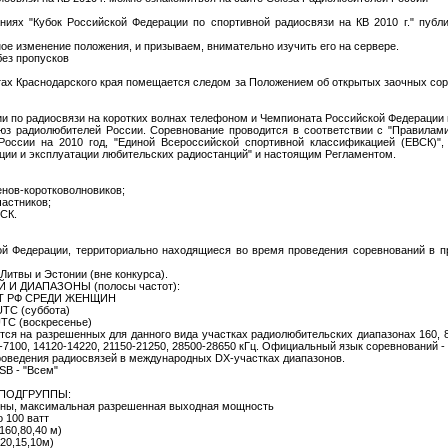
иях "Кубок Российской Федерации по спортивной радиосвязи на КВ 2010 г." публ
 изменение положения, и призываем, внимательно изучить его на сервере.
ез пропусков
ах Краснодарского края помещается следом за Положением об открытых заочных сор
 по радиосвязи на коротких волнах телефоном и Чемпионата Российской Федерации п
юз радиолюбителей России. Cоревнование проводится в соответствии с "Правилам
оссии на 2010 год, "Единой Всероссийской спортивной классификацией (ЕВСК)",
ации и эксплуатации любительских радиостанций" и настоящим Регламентом.
нов-коротковолновиков;
частников;
СК.
кой Федерации, территориально находящиеся во время проведения соревнований в 
 Литвы и Эстонии (вне конкурса).
И ДИАПАЗОНЫ (полосы частот):
АТ РФ СРЕДИ ЖЕНЩИН
 UTС (суббота)
 UTС (воскресенье)
ся на разрешенных для данного вида участках радиолюбительских диапазонах 160, 80
-7100, 14120-14220, 21150-21250, 28500-28650 кГц. Официальный язык соревнований -
роведения радиосвязей в международных DX-участках диапазонов.
SB - "Всем"
 ПОДГРУППЫ:
зоны, максимальная разрешенная выходная мощность
 100 ватт
160,80,40 м)
20,15,10м)