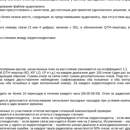
ирование файлов аудиозаписи.
жен присутствовать с качеством, достаточным для принятия однозначного решения, з
 более низкое место, следующее за представившими аудиозапись, при отсутствии ау
.
ого номера связи (3 или 4 цифры), начиная с 001, и обозначения QTH-локатора, в
расстоянием между корреспондентами:
 полярным кругом, начисленные очки за расстояние умножаются на коэффициент 1,1.
 QTH-локатор (КО, KP, LO, LP и т.д.) на каждом диапазоне дает 100 очков (один раз з
едующим образом: Сумма очков за связи плюс сумма дополнительных очков. Подсчет 
за каждое двухстороннее наблюдение (зафиксированы оба позывных и оба контр
ны оба позывных и один контрольный номер). За каждого корреспондента очки на
ить не более 10 переходов в течение каждого часа (06.00-06.59). Очки за радиосвя
щихся допускается использование нескольких выходных каскадов при условии налич
алов в один момент времени.
ченных от участников отчетов методом сплошной компьютерной проверки.
тываются и исключаются из отчета в следующих случаях:
тчет корреспондента; - если связь не подтверждена отчетом корреспондента; - если и
спондентов); - если время связи расходится более чем на 2 минуты; Исключение: - н
нутах у одного из корреспондентов; - ошибочно указан диапазон в многодиапазонном з
матические ошибки, за каждую такую радиосвязь начисляется 50% очков, если нет дру