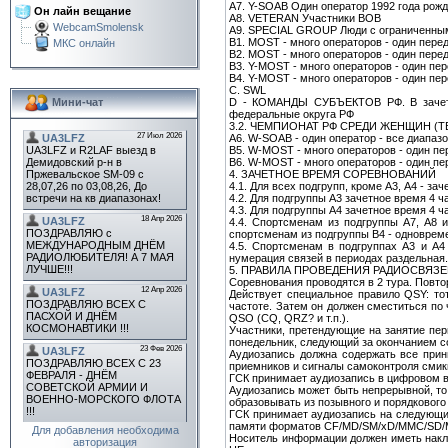
A7. Y-SOAB Один оператор 1992 года рожд
Он лайн вещание
А8. VETERAN Участники ВОВ
WebcamSmolensk
А9. SPECIAL GROUP Люди с ограниченны
B1. MOST - много операторов - один перед
МКС онлайн
B2. MOST - много операторов - один перед
B3. Y-MOST - много операторов - один пер
B4. Y-MOST - много операторов - один пер
С. SWL
D - КОМАНДЫ СУБЪЕКТОВ РФ. В зачет б
Мини-чат
федеральные округа РФ
3.2. ЧЕМПИОНАТ РФ СРЕДИ ЖЕНЩИН (Т
A6. W-SOAB - один оператор - все диапазо
B5. W-MOST - много операторов - один пер
B6. W-MOST - много операторов - один пер
4. ЗАЧЕТНОЕ ВРЕМЯ СОРЕВНОВАНИЙ
4.1. Для всех подгрупп, кроме А3, А4 - за
4.2. Для подгруппы A3 зачетное время 4 ча
4.3. Для подгруппы A4 зачетное время 4 ча
4.4. Спортсменам из подгруппы А7, A8 
спортсменам из подгруппы В4 - одновреме
4.5. Спортсменам в подгруппах A3 и A4
нумерация связей в периодах раздельная.
5. ПРАВИЛА ПРОВЕДЕНИЯ РАДИОСВЯЗ
Соревнования проводятся в 2 тура. Повто
Действует специальное правило QSY: то
частоте. Затем он должен сместиться по 
QSO (CQ, QRZ? и т.п.).
Участники, претендующие на занятие пер
понедельник, следующий за окончанием с
Аудиозапись должна содержать все прин
приемников и сигналы самоконтроля смикш
ГСК принимает аудиозапись в цифровом в
Аудиозапись может быть непрерывной, то
образовывать из позывного и порядкового
ГСК принимает аудиозапись на следующи
памяти форматов CF/MD/SM/xD/MMC/SD/MS. 
Для добавления необходима
Носитель информации должен иметь накл
авторизация