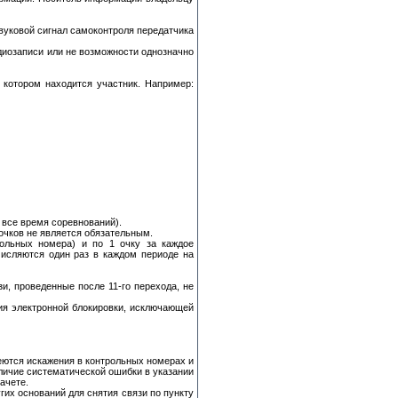
вуковой сигнал самоконтроля передатчика
диозаписи или не возможности однозначно
 котором находится участник. Например:
а все время соревнований).
очков не является обязательным.
ольных номера) и по 1 очку за каждое
числяются один раз в каждом периоде на
зи, проведенные после 11-го перехода, не
ия электронной блокировки, исключающей
меются искажения в контрольных номерах и
аличие систематической ошибки в указании
ачете.
гих оснований для снятия связи по пункту