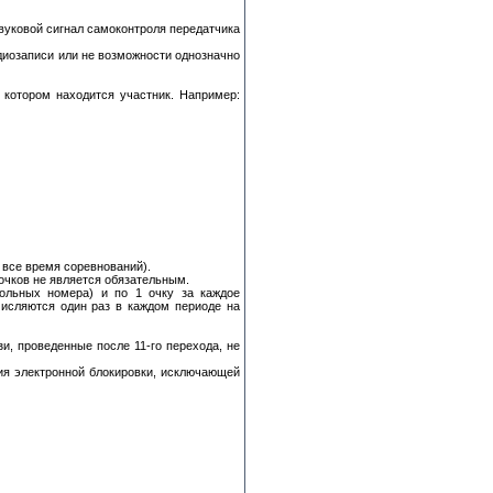
вуковой сигнал самоконтроля передатчика
диозаписи или не возможности однозначно
 котором находится участник. Например:
а все время соревнований).
очков не является обязательным.
ольных номера) и по 1 очку за каждое
числяются один раз в каждом периоде на
зи, проведенные после 11-го перехода, не
ия электронной блокировки, исключающей