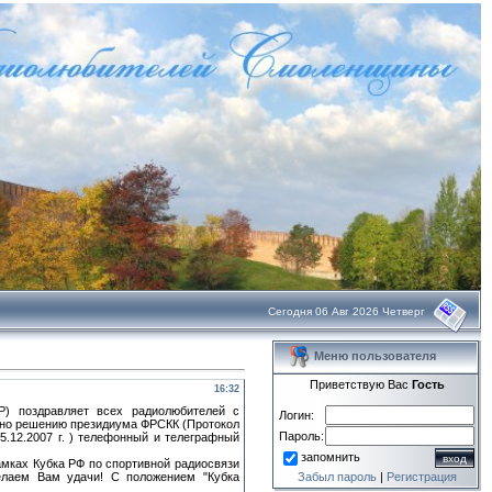
Сегодня 06 Авг 2026 Четверг
Меню пользователя
Приветствую Вас
Гость
16:32
Р) поздравляет всех радиолюбителей с
Логин:
асно решению президиума ФРСКК (Протокол
Пароль:
5.12.2007 г. ) телефонный и телеграфный
запомнить
амках Кубка РФ по спортивной радиосвязи
елаем Вам удачи! С положением "Кубка
Забыл пароль
|
Регистрация