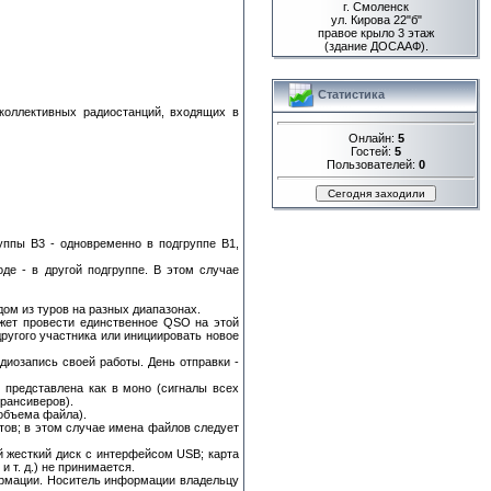
г. Смоленск
ул. Кирова 22"б"
правое крыло 3 этаж
(здание ДОСААФ).
Статистика
оллективных радиостанций, входящих в
Онлайн:
5
Гостей:
5
Пользователей:
0
уппы В3 - одновременно в подгруппе В1,
де - в другой подгруппе. В этом случае
дом из туров на разных диапазонах.
ожет провести единственное QSO на этой
другого участника или инициировать новое
диозапись своей работы. День отправки -
представлена как в моно (сигналы всех
трансиверов).
объема файла).
тов; в этом случае имена файлов следует
 жесткий диск с интерфейсом USB; карта
т. д.) не принимается.
ормации. Носитель информации владельцу