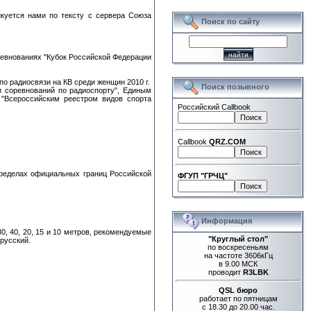
икуется нами по тексту с сервера Союза
Поиск по сайту
евнованиях "Кубок Российской Федерации
о радиосвязи на КВ среди женщин 2010 г.
Поиск позывного
и соревнований по радиоспорту", Единым
 "Всероссийским реестром видов спорта
Российский Callbook
Callbook
QRZ.COM
пределах официальных границ Российской
ФГУП "ГРЧЦ"
Информация
, 40, 20, 15 и 10 метров, рекомендуемые
"Круглый стол"
 русский.
по воскресеньям
на частоте 3606кГц
в 9.00 МСК
проводит
R3LBK
QSL бюро
работает по пятницам
с 18.30 до 20.00 час.