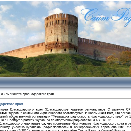
 о чемпионате Краснодарского края
арского края
порта Краснодарского края (Краснодарское краевое региональное Отделение СР
стья, здоровья семейного и финансового благополучия. И напоминает Вам, что согл
евой общественной организации "Федерация радиоспорта Краснодарского края" от 1
0 г. Пройдут в рамках "Кубка РФ по спортивной радиосвязи на КВ. 2010 г.
Краснодарского края надеется, что проведение Чемпионатов Краснодарского края в р
тивному участию кубанских радиолюбителей в общероссийских соревнованиях. Ж
иосвязи на КВ 2010 г. можно ознакомиться на сайте Союза Радиолюбителей России