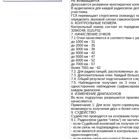
НЕ возвращается.
Допускается резервное многократное коп
В аудиозаписи для каждой радиосвязи дол
участника.
ГСК перемещает спортсмена (команду) на
определить звуковой сигнал самоконтроля
6. КОНТРОЛЬНЫЕ НОМЕРА
Контрольный номер состоит из порядков
326KO48, 012LP32.
7. НАЧИСЛЕНИЕ ОЧКОВ
7.1 Очки начисляются в соответствии с 
до 1000 км - 31
до 2000 км - 35
до 3000 км - 38
до 4000 км - 42
до 5000 км - 47
до 6000 км - 52
до 7000 км - 57
более 7001 км - 62
7.2. Для радиостанций, расположенных за
7.3. Дополнительные очки. Каждый большой
7.4. Общий результат подсчитывается сл
7.5. Наблюдатели получают по 3 очка 
одностороннее наблюдение (зафиксирова
каждом диапазоне.
8. ИЗМЕНЕНИЕ ДИАПАЗОНОВ
Во всех подгруппах разрешается производ
начисляются.
Примечание 1: Для всех групп соревную
возможность излучения двух и более сигн
9. СУДЕЙСТВО
Судейство проводится на основании полу
9.1. Радиосвязи (далее "связь") не засчи
- если Судейской коллегией не получен от
- если связь не подтверждена отчетом ко
- если имеются искажения в контрольных 
орреспондентов);
- если время связи расходится более чем 