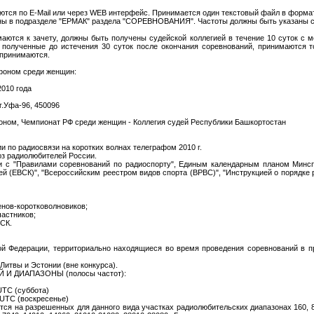
ются по E-Mail или через WEB интерфейс. Принимается один текстовый файл в формат
ны в подразделе "ЕРМАК" раздела "СОРЕВНОВАНИЯ". Частоты должны быть указаны с 
аются к зачету, должны быть получены судейской коллегией в течение 10 суток с 
, полученные до истечения 30 суток после окончания соревнований, принимаются т
 принимаются.
фоном среди женщин:
2010 года
г.Уфа-96, 450096
фоном, Чемпионат РФ среди женщин - Коллегия судей Республики Башкортостан
 по радиосвязи на коротких волнах телеграфом 2010 г.
юз радиолюбителей России.
и с "Правилами соревнований по радиоспорту", Единым календарным планом Минсп
й (ЕВСК)", "Всероссийским реестром видов спорта (ВРВС)", "Инструкцией о порядке 
нов-коротковолновиков;
частников;
СК.
кой Федерации, территориально находящиеся во время проведения соревнований в 
 Литвы и Эстонии (вне конкурса).
И ДИАПАЗОНЫ (полосы частот):
 UTC (суббота)
9 UTC (воскресенье)
ся на разрешенных для данного вида участках радиолюбительских диапазонах 160, 80