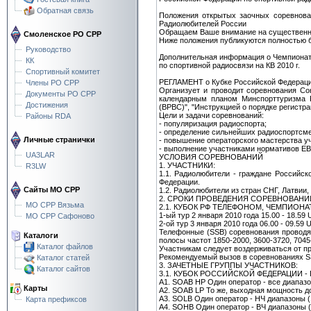
Обратная связь
Положения открытых заочных соревнован
Радиолюбителей России
Обращаем Ваше внимание на существенное
Смоленское РО СРР
Ниже положения публикуются полностью б
Руководство
Дополнительная информация о Чемпионат
КК
по спортивной радиосвязи на КВ 2010 г.
Спортивный комитет
РЕГЛАМЕНТ о Кубке Российской Федерации
Члены РО СРР
Организует и проводит соревнования Со
Документы РО СРР
календарным планом Минспорттуризма Р
Достижения
(ВРВС)", "Инструкцией о порядке регистр
Цели и задачи соревнований:
Районы RDA
- популяризация радиоспорта;
- определение сильнейших радиоспортсме
Личные странички
- повышение операторского мастерства у
- выполнение участниками нормативов ЕВ
UA3LAR
УСЛОВИЯ СОРЕВНОВАНИЙ
1. УЧАСТНИКИ:
R3LW
1.1. Радиолюбители - граждане Российс
Федерации.
Сайты МО СРР
1.2. Радиолюбители из стран СНГ, Латвии,
2. СРОКИ ПРОВЕДЕНИЯ СОРЕВНОВАНИЙ 
МО СРР Вязьма
2.1. КУБОК РФ ТЕЛЕФОНОМ, ЧЕМПИОН
1-ый тур 2 января 2010 года 15.00 - 18.59
МО СРР Сафоново
2-ой тур 3 января 2010 года 06.00 - 09.59
Телефонные (SSB) соревнования проводят
Каталоги
полосы частот 1850-2000, 3600-3720, 7045
Каталог файлов
Участникам следует воздерживаться от п
Рекомендуемый вызов в соревнованиях S
Каталог статей
3. ЗАЧЕТНЫЕ ГРУППЫ УЧАСТНИКОВ:
Каталог сайтов
3.1. КУБОК РОССИЙСКОЙ ФЕДЕРАЦИИ -
А1. SOAB HP Один оператор - все диапа
Карты
А2. SOAB LP То же, выходная мощность до
A3. SOLB Один оператор - НЧ диапазоны (
Карта префиксов
A4. SOHB Один оператор - ВЧ диапазоны (