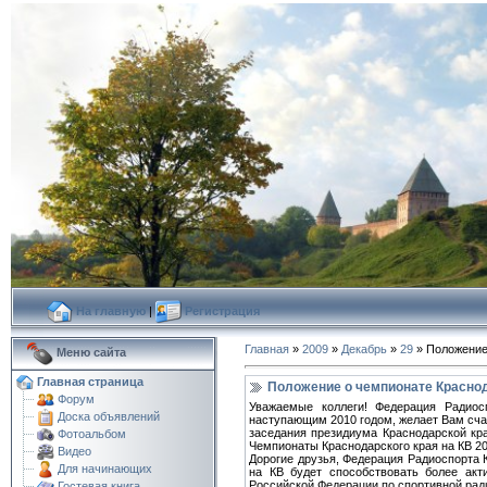
На главную
|
Регистрация
Главная
»
2009
»
Декабрь
»
29
» Положение
Меню сайта
Главная страница
Положение о чемпионате Краснод
Форум
Уважаемые коллеги! Федерация Радиос
Доска объявлений
наступающим 2010 годом, желает Вам сча
заседания президиума Краснодарской кра
Фотоальбом
Чемпионаты Краснодарского края на КВ 201
Видео
Дорогие друзья, Федерация Радиоспорта 
Для начинающих
на КВ будет способствовать более ак
Российской Федерации по спортивной рад
Гостевая книга