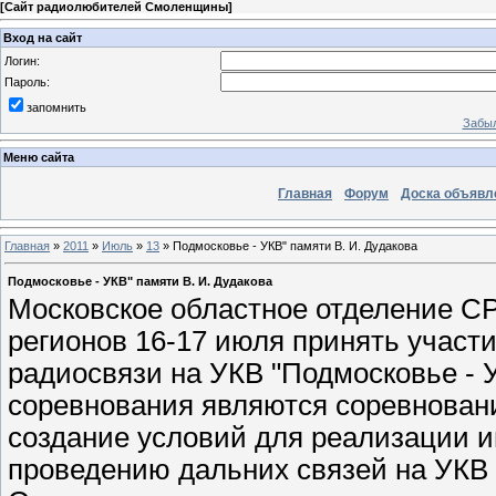
[
Сайт радиолюбителей Смоленщины
]
Вход на сайт
Логин:
Пароль:
запомнить
Забыл
Меню сайта
Главная
Форум
Доска объявл
Главная
»
2011
»
Июль
»
13
» Подмосковье - УКВ" памяти В. И. Дудакова
Подмосковье - УКВ" памяти В. И. Дудакова
Московское областное отделение С
регионов 16-17 июля принять участ
радиосвязи на УКВ "Подмосковье - У
соревнования являются соревновани
создание условий для реализации 
проведению дальних связей на УКВ 