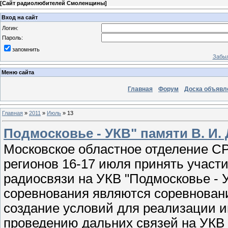
[
Сайт радиолюбителей Смоленщины
]
Вход на сайт
Логин:
Пароль:
запомнить
Забыл
Меню сайта
Главная
Форум
Доска объявл
Главная
»
2011
»
Июль
»
13
Подмосковье - УКВ" памяти В. И.
Московское областное отделение С
регионов 16-17 июля принять участ
радиосвязи на УКВ "Подмосковье - У
соревнования являются соревновани
создание условий для реализации 
проведению дальних связей на УКВ 