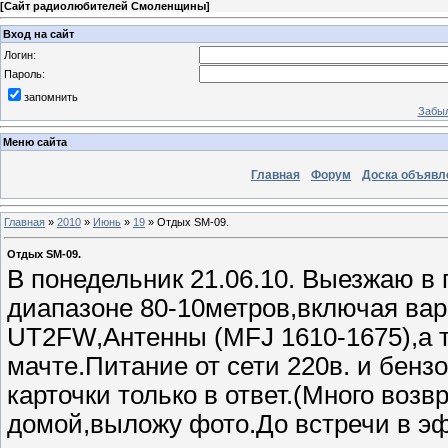
[
Сайт радиолюбителей Смоленщины
]
Вход на сайт
Логин:
Пароль:
запомнить
Забыл
Меню сайта
Главная
Форум
Доска объявл
Главная
»
2010
»
Июнь
»
19
» Отдых SM-09.
Отдых SM-09.
В понедельник 21.06.10. Выезжаю в
диапазоне 80-10метров,включая вар
UT2FW,Антенны (MFJ 1610-1675),а т
мачте.Питание от сети 220в. и бенз
карточки только в ответ.(Много возв
домой,выложу фото.До встречи в эфир