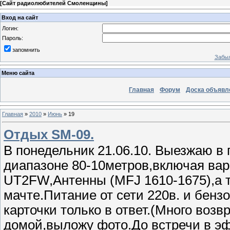
[
Сайт радиолюбителей Смоленщины
]
Вход на сайт
Логин:
Пароль:
запомнить
Забыл
Меню сайта
Главная
Форум
Доска объявл
Главная
»
2010
»
Июнь
»
19
Отдых SM-09.
В понедельник 21.06.10. Выезжаю в
диапазоне 80-10метров,включая вар
UT2FW,Антенны (MFJ 1610-1675),а т
мачте.Питание от сети 220в. и бенз
карточки только в ответ.(Много возв
домой,выложу фото.До встречи в эфир